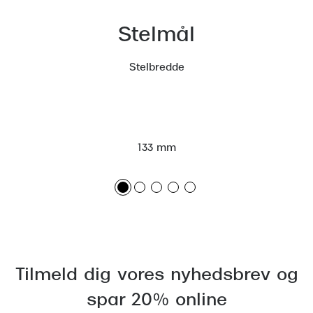
Versace
Stelmål
Dolce & Gabbana
Stelbredde
Persol
Giorgio Armani
Michael Kors
133 mm
Miu Miu
Tiffany & Co.
Tilmeld dig vores nyhedsbrev og
spar 20% online