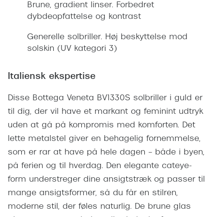
Giorgio 
Brune, gradient linser. Forbedret
Populære brillemærker
dybdeopfattelse og kontrast
Burberry
Ray-Ban
Generelle solbriller. Høj beskyttelse mod
Versace
solskin (UV kategori 3)
Oakley
Jimmy C
Emporio Armani
Italiensk ekspertise
Tiffany &
Hugo Boss
Disse Bottega Veneta BV1330S solbriller i guld er
Sportsbri
til dig, der vil have et markant og feminint udtryk
Ralph Lauren
Cykelbril
uden at gå på kompromis med komforten. Det
Polo Ralph Lauren
lette metalstel giver en behagelig fornemmelse,
Løbebrill
Coach
som er rar at have på hele dagen – både i byen,
Form & 
på ferien og til hverdag. Den elegante cateye-
Vogue
form understreger dine ansigtstræk og passer til
Ovale sol
Skaga
mange ansigtsformer, så du får en stilren,
Cat eye s
moderne stil, der føles naturlig. De brune glas
Dyrberg/Kern