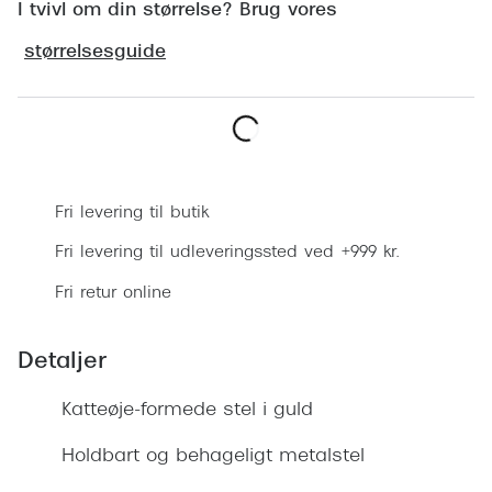
Ray-Ban 
I tvivl om din størrelse? Brug vores
Transitions®
Armani 
størrelsesguide
Stellest® til børn
Polaroid
Tilskud til briller
Eksklusi
Form og farve
Læg i kurv
Prada
Ansigtsform og briller
Fri levering til butik
Miu Miu
Briller til øjne, næse, bryn og kinder
Fri levering til udleveringssted ved +999 kr.
Saint La
Fri retur online
Runde briller
Gucci
Sorte briller
Detaljer
Bottega 
Pilotbriller
Katteøje-formede stel i guld
Tom For
Gennemsigtige briller
Holdbart og behageligt metalstel
Balenci
Røde briller