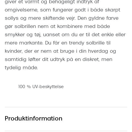
giver et varmt og behageligt indtryk af
Pilotsolbr
BOSS Eyewear
omgivelserne, som fungerer godt i både skarpt
Runde sol
sollys og mere skiftende vejr. Den gyldne farve
Peak Performance
gør solbrillen nem at kombinere med både
Firkanted
Armani Exchange
smykker og tøj, uanset om du er til det enkle eller
Sorte sol
Björn Borg
mere markante. Du får en trendy solbrille til
Brune sol
kvinder, der er nem at bruge i din hverdag og
Eksklusive brillemærker
samtidig løfter dit udtryk på en diskret, men
Mere om
tydelig måde.
Gucci
Solbrille
Tom Ford
100 % UV-beskyttelse
Solbrille
Prada
Glastype
Moncler
Solbrille
Burberry
Produktinformation
Transiti
Saint Laurent