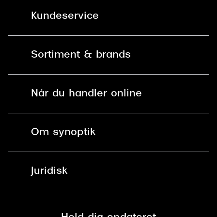
Kundeservice
Kontakt os
Sortiment & brands
Mit Synoptik
Solbriller
Find butik - +100 butikker i hele DK
Når du handler online
Briller
Bestil tid
Fri levering til butik
Kontaktlinser
Spørgsmål & svar (FAQ)
Om synoptik
Læsebriller
Fri levering til udleveringssted
Synoptik Erhverv / B2B
Job & karriere
ved +999 kr.
Brillerens
Juridisk
Brilleabonnement All-Inclusive™
Tilmeld nyhedsbrev
Fri retur på online køb
Mærker & sortiment
Se nuværende tilbud
Privatlivspolitik
Presse
Spørgsmål & svar (FAQ)
Retur