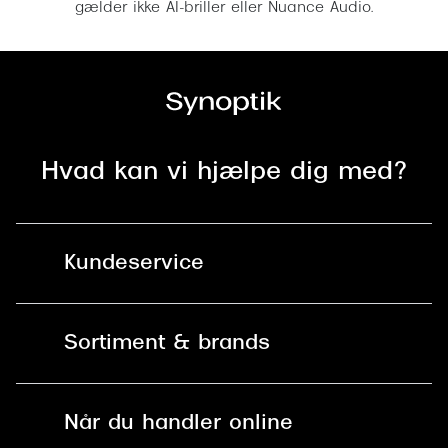
gælder ikke AI-briller eller Nuance Audio.
Hvad kan vi hjælpe dig med?
Kundeservice
Kontakt os
Sortiment & brands
Mit Synoptik
Solbriller
Find butik - +100 butikker i hele DK
Når du handler online
Briller