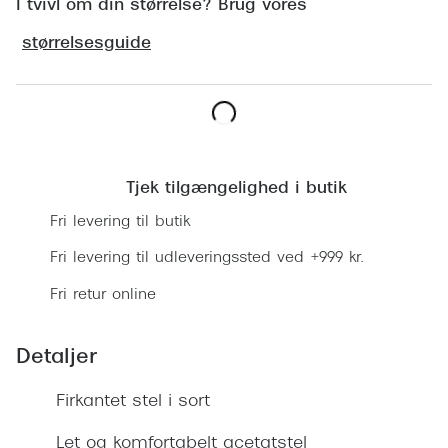
Ray-Ban 
I tvivl om din størrelse? Brug vores
Transitions®
størrelsesguide
Armani 
Stellest® til børn
Polaroid
Tilskud til briller
Eksklusi
Form og farve
Læg i kurv
Prada
Tjek tilgængelighed i butik
Ansigtsform og briller
Miu Miu
Fri levering til butik
Briller til øjne, næse, bryn og kinder
Saint La
Fri levering til udleveringssted ved +999 kr.
Runde briller
Fri retur online
Gucci
Sorte briller
Bottega 
Pilotbriller
Detaljer
Tom For
Gennemsigtige briller
Firkantet stel i sort
Balenci
Røde briller
Let og komfortabelt acetatstel