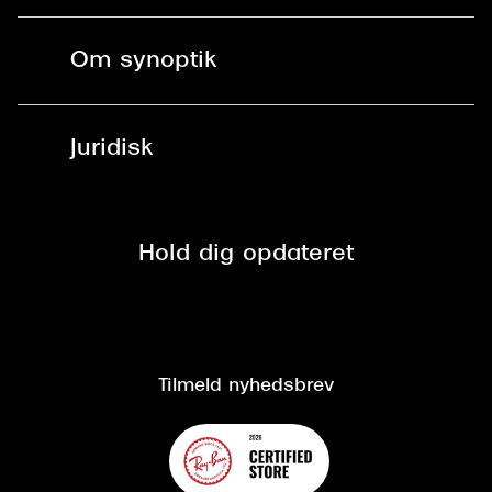
Bestil tid
Fri levering til butik
Kontaktlinser
Spørgsmål & svar (FAQ)
Om synoptik
Læsebriller
Fri levering til udleveringssted
Synoptik Erhverv / B2B
Job & karriere
ved +999 kr.
Brillerens
Juridisk
Brilleabonnement All-Inclusive™
Tilmeld nyhedsbrev
Fri retur på online køb
Mærker & sortiment
Se nuværende tilbud
Privatlivspolitik
Presse
Spørgsmål & svar (FAQ)
Retur
Hold dig opdateret
Cookiepolitik
CSR
Salgs- og leveringsbetingelser
Salgs- og leveringsbetingelser
Om Synoptik
Kundeservice
Tilgængelighedserklæring
Tilmeld nyhedsbrev