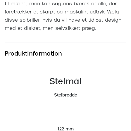
Pilotsolbr
til mænd, men kan sagtens bæres af alle, der
BOSS Eyewear
foretrækker et skarpt og maskulint udtryk. Vælg
Runde sol
Peak Performance
disse solbriller, hvis du vil have et tidløst design
Firkanted
med et diskret, men selvsikkert præg.
Armani Exchange
Sorte sol
Björn Borg
Brune sol
Produktinformation
Eksklusive brillemærker
Mere om
Gucci
Solbrille
Stelmål
Tom Ford
Solbrille
Prada
Stelbredde
Glastype
Moncler
Solbrille
Burberry
Transiti
Saint Laurent
122 mm