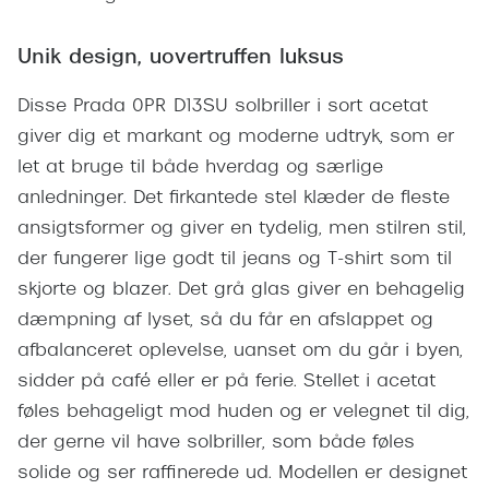
Giorgio 
Populære brillemærker
Burberry
Unik design, uovertruffen luksus
Ray-Ban
Versace
Disse Prada 0PR D13SU solbriller i sort acetat
Oakley
giver dig et markant og moderne udtryk, som er
Jimmy C
Emporio Armani
let at bruge til både hverdag og særlige
Tiffany &
anledninger. Det firkantede stel klæder de fleste
Hugo Boss
ansigtsformer og giver en tydelig, men stilren stil,
Sportsbri
Ralph Lauren
der fungerer lige godt til jeans og T-shirt som til
Cykelbril
skjorte og blazer. Det grå glas giver en behagelig
Polo Ralph Lauren
Løbebrill
dæmpning af lyset, så du får en afslappet og
Coach
afbalanceret oplevelse, uanset om du går i byen,
Form & 
sidder på café eller er på ferie. Stellet i acetat
Vogue
føles behageligt mod huden og er velegnet til dig,
Ovale sol
Skaga
der gerne vil have solbriller, som både føles
Cat eye s
Dyrberg/Kern
solide og ser raffinerede ud. Modellen er designet