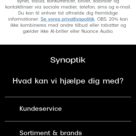
synet, tilbud, konkurrencer, briller, solbriller og
kontaktlinser via sociale medier, telefon, sms og e-mail.
Du kan til enhver tid afmelde dig fremtidige
informationer.
Se vores privatlivspolitik
. OBS. 20% kan
ikke kombineres med andre tilbud eller rabatter og
gælder ikke AI-briller eller Nuance Audio.
Hvad kan vi hjælpe dig med?
Kundeservice
Kontakt os
Sortiment & brands