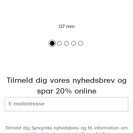
Versace
Dolce & Gabbana
127 mm
Persol
Giorgio Armani
Michael Kors
Miu Miu
Tilmeld dig vores nyhedsbrev og
Tiffany & Co.
spar 20% online
Tilmeld
Tilmeld dig Synoptiks nyhedsbrev og få information om