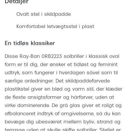
Detaljer
Giorgio 
Populære brillemærker
Burberry
Ovalt stel i skildpadde
Ray-Ban
Versace
Komfortabel letvægtsstel i plast
Oakley
Jimmy C
En tidløs klassiker
Emporio Armani
Tiffany &
Hugo Boss
Disse Ray-Ban 0RB2223 solbriller i klassisk oval
Sportsbri
form er til dig, der ønsker et tidløst og feminint
Ralph Lauren
Cykelbril
udtryk, som fungerer i hverdagen såvel som til
Polo Ralph Lauren
særlige anledninger. Det skildpaddefarvede
Løbebrill
plastikstel giver en blød og varm stil, der klæder
Coach
de fleste ansigtsformer og hårfarver, uden at
Form & 
Vogue
virke dominerende. De grå glas giver et roligt og
Ovale sol
afbalanceret indtryk af omgivelserne, så du kan
Skaga
bevæge dig ubesværet mellem byliv, strand og
Cat eye s
Dyrberg/Kern
terrasse uden at skulle skifte solbriller. Stellet er