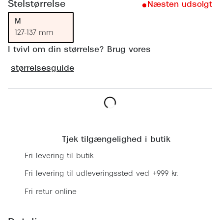
Ray-Ban 
Stelstørrelse
Næsten udsolgt
Transitions®
M
Armani 
Stellest® til børn
127-137 mm
Polaroid
Tilskud til briller
I tvivl om din størrelse? Brug vores
Eksklusi
størrelsesguide
Form og farve
Prada
Ansigtsform og briller
Miu Miu
Briller til øjne, næse, bryn og kinder
Læg i kurv
Saint La
Runde briller
Tjek tilgængelighed i butik
Gucci
Sorte briller
Fri levering til butik
Bottega 
Pilotbriller
Fri levering til udleveringssted ved +999 kr.
Tom For
Gennemsigtige briller
Fri retur online
Balenci
Røde briller