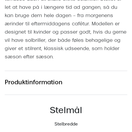
Pilotsolbr
BOSS Eyewear
let at have på i længere tid ad gangen, så du
Runde sol
kan bruge dem hele dagen – fra morgenens
Peak Performance
ærinder til eftermiddagens cafétur. Modellen er
Firkanted
Armani Exchange
designet til kvinder og passer godt, hvis du gerne
Sorte sol
vil have solbriller, der både føles behagelige og
Björn Borg
giver et stilrent, klassisk udseende, som holder
Brune sol
Eksklusive brillemærker
sæson efter sæson.
Mere om
Gucci
Solbrille
Tom Ford
Produktinformation
Solbrille
Prada
Glastype
Moncler
Stelmål
Solbrille
Burberry
Stelbredde
Transiti
Saint Laurent