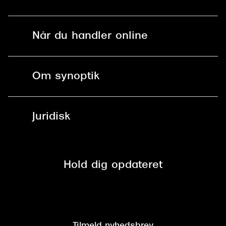
Mit Synoptik
Solbriller
Find butik - +100 butikker i hele DK
Når du handler online
Briller
Bestil tid
Fri levering til butik
Kontaktlinser
Spørgsmål & svar (FAQ)
Om synoptik
Læsebriller
Fri levering til udleveringssted
Synoptik Erhverv / B2B
Job & karriere
ved +999 kr.
Brillerens
Juridisk
Brilleabonnement All-Inclusive™
Tilmeld nyhedsbrev
Fri retur på online køb
Mærker & sortiment
Se nuværende tilbud
Privatlivspolitik
Presse
Spørgsmål & svar (FAQ)
Retur
Hold dig opdateret
Cookiepolitik
CSR
Salgs- og leveringsbetingelser
Salgs- og leveringsbetingelser
Om Synoptik
Kundeservice
Tilgængelighedserklæring
Tilmeld nyhedsbrev