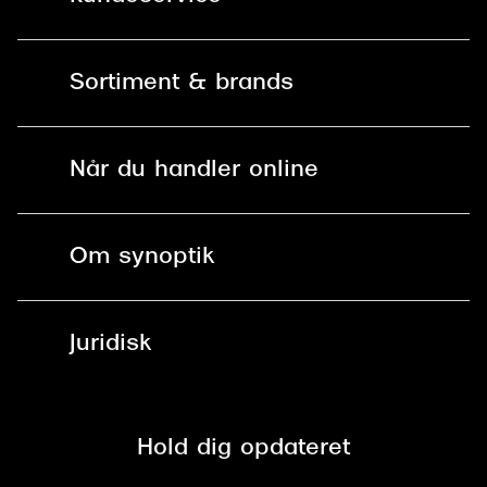
Kontakt os
Sortiment & brands
Mit Synoptik
Solbriller
Find butik - +100 butikker i hele DK
Når du handler online
Briller
Bestil tid
Fri levering til butik
Kontaktlinser
Spørgsmål & svar (FAQ)
Om synoptik
Læsebriller
Fri levering til udleveringssted
Synoptik Erhverv / B2B
Job & karriere
ved +999 kr.
Brillerens
Juridisk
Brilleabonnement All-Inclusive™
Tilmeld nyhedsbrev
Fri retur på online køb
Mærker & sortiment
Se nuværende tilbud
Privatlivspolitik
Presse
Spørgsmål & svar (FAQ)
Retur
Hold dig opdateret
Cookiepolitik
CSR
Salgs- og leveringsbetingelser