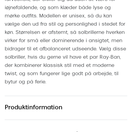
Pilotsolbr
BOSS Eyewear
iøjnefaldende, og som klæder både lyse og
Runde sol
mørke outfits. Modellen er unisex, så du kan
Peak Performance
vælge den ud fra stil og personlighed i stedet for
Firkanted
Armani Exchange
køn. Størrelsen er afstemt, så solbrillerne hverken
Sorte sol
virker for små eller dominerende i ansigtet, men
Björn Borg
bidrager til et afbalanceret udseende. Vælg disse
Brune sol
Eksklusive brillemærker
solbriller, hvis du gerne vil have et par Ray-Ban,
Mere om
der kombinerer klassisk stil med et moderne
Gucci
twist, og som fungerer lige godt på arbejde, til
Solbrille
Tom Ford
bytur og på ferie.
Solbrille
Prada
Glastype
Moncler
Produktinformation
Solbrille
Burberry
Transiti
Saint Laurent