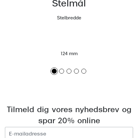
Stelmål
Versace
Stelbredde
Dolce & Gabbana
Persol
Giorgio Armani
124 mm
Michael Kors
Miu Miu
Tiffany & Co.
Tilmeld dig vores nyhedsbrev og
spar 20% online