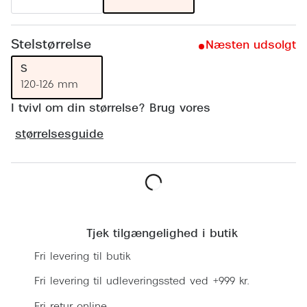
Ray-Ban 
Transitions®
Armani 
Stellest® til børn
Stelstørrelse
Næsten udsolgt
Polaroid
Tilskud til briller
S
120-126 mm
Eksklusi
Form og farve
I tvivl om din størrelse? Brug vores
Prada
Ansigtsform og briller
størrelsesguide
Miu Miu
Briller til øjne, næse, bryn og kinder
Saint La
Runde briller
Gucci
Læg i kurv
Sorte briller
Bottega 
Tjek tilgængelighed i butik
Pilotbriller
Fri levering til butik
Tom For
Gennemsigtige briller
Fri levering til udleveringssted ved +999 kr.
Balenci
Røde briller