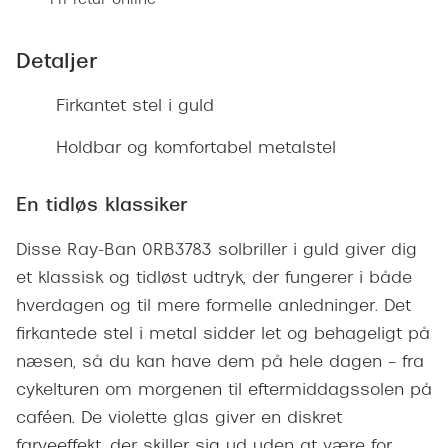
Fri retur online
Giorgio 
Populære brillemærker
Burberry
Detaljer
Ray-Ban
Versace
Firkantet stel i guld
Oakley
Jimmy C
Holdbar og komfortabel metalstel
Emporio Armani
Tiffany &
Hugo Boss
En tidløs klassiker
Sportsbri
Ralph Lauren
Cykelbril
Disse Ray-Ban 0RB3783 solbriller i guld giver dig
Polo Ralph Lauren
et klassisk og tidløst udtryk, der fungerer i både
Løbebrill
hverdagen og til mere formelle anledninger. Det
Coach
firkantede stel i metal sidder let og behageligt på
Form & 
Vogue
næsen, så du kan have dem på hele dagen – fra
Ovale sol
cykelturen om morgenen til eftermiddagssolen på
Skaga
caféen. De violette glas giver en diskret
Cat eye s
Dyrberg/Kern
farveeffekt, der skiller sig ud uden at være for