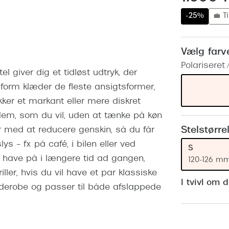
 (konjunktivitis)
ossa
Giorgio Armani
PRECISION1™
-25%
💼 Ti
inser gratis
Brilleabonnement All-Inclusive™
Burberry
bonnement - Vilkår og
Finansieringsmuligheder
uren
Versace
Vælg farv
Forsikring
Polariseret 
Jimmy Choo
k og -kontrol
el giver dig et tidløst udtryk, der
nge
Tiffany & Co.
 form klæder de fleste ansigtsformer,
er et markant eller mere diskret
 dem, som du vil, uden at tænke på køn
Stelstørre
per med at reducere genskin, så du får
ys – fx på café, i bilen eller ved
S
t have på i længere tid ad gangen,
120-126 m
ler, hvis du vil have et par klassiske
I tvivl om 
erobe og passer til både afslappede