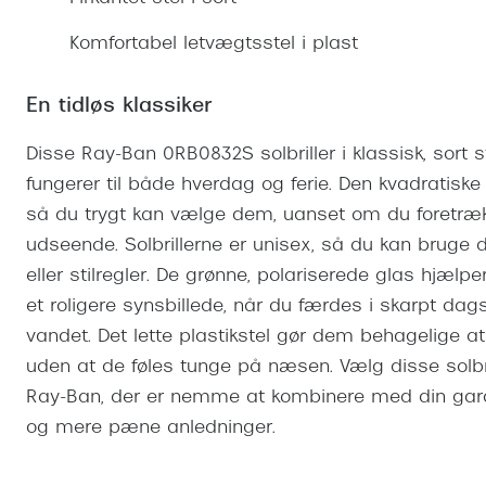
Se udvalg af Oakley Meta
Øjenbetændelse
Brilletyper
Prada Linea R
Tilbehør til briller
Polariserede solbriller
Endagslinser
Webshop FAQ
Oplev kontaktl
Komfortabel letvægtsstel i plast
Skærmbriller
Vogue
Behandling af tørre øjne
Månedslinser
Butiksoversigt
Kontaktlinsea
Sikkerhedsbriller
Polo Ralph La
FAQ
En tidløs klassiker
Arbejdsbriller
Ray-Ban Kids
Kontaktlinsetje
Disse Ray-Ban 0RB0832S solbriller i klassisk, sort st
Armani Excha
fungerer til både hverdag og ferie. Den kvadratiske
så du trygt kan vælge dem, uanset om du foretrækk
Polaroid
udseende. Solbrillerne er unisex, så du kan bruge
eller stilregler. De grønne, polariserede glas hjæl
et roligere synsbillede, når du færdes i skarpt dagsl
vandet. Det lette plastikstel gør dem behagelige a
uden at de føles tunge på næsen. Vælg disse solbril
Ray-Ban, der er nemme at kombinere med din gard
og mere pæne anledninger.