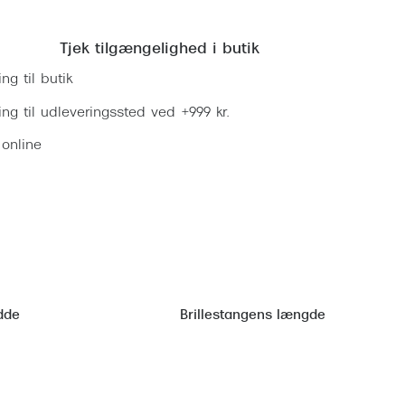
Læg i kurv
Tjek tilgængelighed i butik
ing til butik
ring til udleveringssted ved +999 kr.
 online
dde
Brillestangens længde