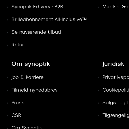
Synoptik Erhverv / B2B
Mærker & s
Brilleabonnement All-Inclusive™
Se nuværende tilbud
Retur
Om synoptik
Juridisk
Job & karriere
Privatlivspol
Tilmeld nyhedsbrev
Cookiepolit
Presse
Salgs- og 
CSR
Tilgængeli
Om Synoptik