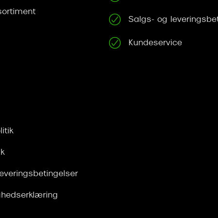
ortiment
Salgs- og leveringsbe
Kundeservice
itik
ik
leveringsbetingelser
ghedserklæring