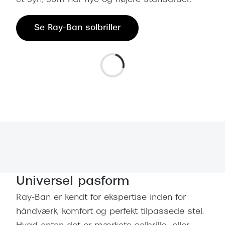
et syn, som når nye og højere standarder.
Versace
Se Ray-Ban solbriller
Dolce & Gabbana
Persol
Giorgio Armani
Michael Kors
Miu Miu
Tiffany & Co.
Universel pasform
Ray-Ban er kendt for ekspertise inden for
håndværk, komfort og perfekt tilpassede stel.