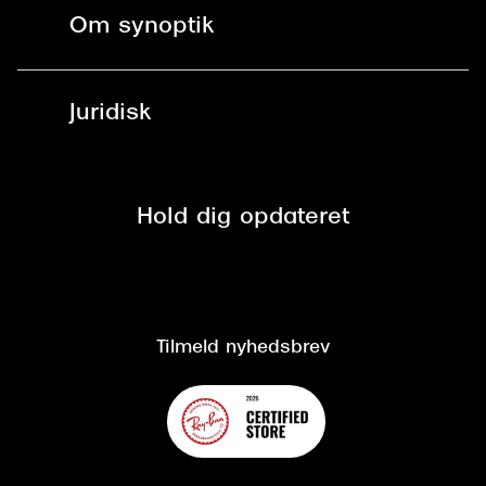
Fri levering til butik
Kontaktlinser
Spørgsmål & svar (FAQ)
Om synoptik
Læsebriller
Fri levering til udleveringssted
Synoptik Erhverv / B2B
Job & karriere
ved +999 kr.
Brillerens
Juridisk
Brilleabonnement All-Inclusive™
Tilmeld nyhedsbrev
Fri retur på online køb
Mærker & sortiment
Se nuværende tilbud
Privatlivspolitik
Presse
Spørgsmål & svar (FAQ)
Retur
Hold dig opdateret
Cookiepolitik
CSR
Salgs- og leveringsbetingelser
Salgs- og leveringsbetingelser
Om Synoptik
Kundeservice
Tilgængelighedserklæring
Tilmeld nyhedsbrev