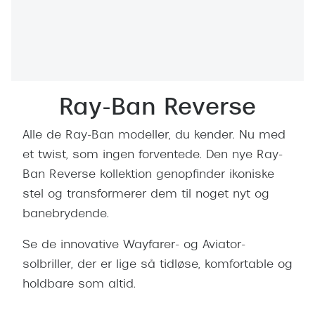
Behandling af tørre øjne
Populær
Få tjekket dit syn
Ray-Ban
Synsprøve med sundhedstjek
Oakley
Test dit behov for abonnement
Emporio
Ray-Ban Reverse
SynsJournal
Michael 
Alle de Ray-Ban modeller, du kender. Nu med
Forskning i øjensygdomme
Persol
et twist, som ingen forventede. Den nye Ray-
Ban Reverse kollektion genopfinder ikoniske
Ralph La
Mere om briller
stel og transformerer dem til noget nyt og
Peak Pe
Brillemode 2026
banebrydende.
Prada Li
Brilleglas og priser
Se de innovative Wayfarer- og Aviator-
Vogue
solbriller, der er lige så tidløse, komfortable og
Bedste brilleglas
holdbare som altid.
Polo Ral
Nikon brilleglas