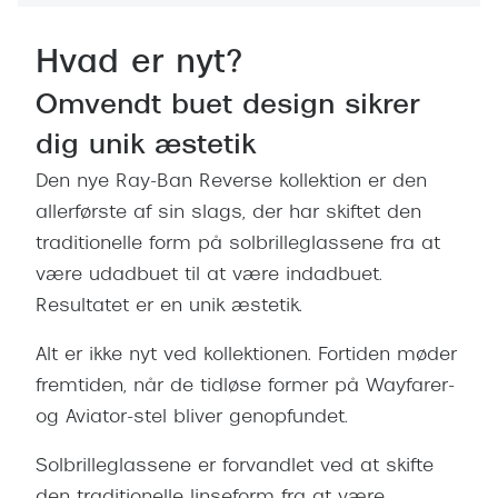
Giorgio 
Populære brillemærker
Burberry
Hvad er nyt?
Ray-Ban
Versace
Omvendt buet design sikrer
Oakley
dig unik æstetik
Jimmy C
Emporio Armani
Den nye Ray-Ban Reverse kollektion er den
Tiffany &
allerførste af sin slags, der har skiftet den
Hugo Boss
Sportsbri
traditionelle form på solbrilleglassene fra at
Ralph Lauren
være udadbuet til at være indadbuet.
Cykelbril
Polo Ralph Lauren
Resultatet er en unik æstetik.
Løbebrill
Coach
Alt er ikke nyt ved kollektionen. Fortiden møder
Form & 
fremtiden, når de tidløse former på Wayfarer-
Vogue
og Aviator-stel bliver genopfundet.
Ovale sol
Skaga
Solbrilleglassene er forvandlet ved at skifte
Cat eye s
Dyrberg/Kern