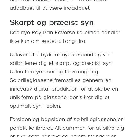
den traditionelle linseform fra at være
Pilotsolbr
BOSS Eyewear
udadbuet til at være indadbuet.
Runde sol
Peak Performance
Skarpt og præcist syn
Firkanted
Armani Exchange
Den nye Ray-Ban Reverse kollektion handler
Sorte sol
ikke kun om æstetik. Langt fra.
Björn Borg
Brune sol
Udover at tilbyde et nyt udseende giver
Eksklusive brillemærker
solbrillerne dig et skarpt og præcist syn.
Mere om
Uden forstyrrelser og forvrængning.
Gucci
Solbrilleglassene fremstilles gennem en
Solbrille
Tom Ford
innovativ digital produktion for at skabe en
Solbrille
Prada
unik form på glassene, der sikrer dig et
Glastype
optimalt syn i solen.
Moncler
Solbrille
Forsiden og bagsiden af solbrilleglassene er
Burberry
perfekt kalibreret. Alt sammen for at sikre dig
Transiti
Saint Laurent