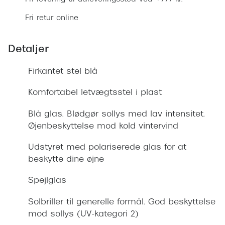
Giorgio 
Populære brillemærker
Fri retur online
Burberry
Ray-Ban
Versace
Detaljer
Oakley
Jimmy C
Firkantet stel blå
Emporio Armani
Tiffany &
Komfortabel letvægtsstel i plast
Hugo Boss
Sportsbri
Blå glas. Blødgør sollys med lav intensitet.
Ralph Lauren
Cykelbril
Øjenbeskyttelse mod kold vintervind
Polo Ralph Lauren
Løbebrill
Udstyret med polariserede glas for at
Coach
beskytte dine øjne
Form & 
Vogue
Spejlglas
Ovale sol
Skaga
Solbriller til generelle formål. God beskyttelse
Cat eye s
mod sollys (UV-kategori 2)
Dyrberg/Kern