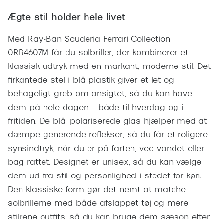
Pilotsolbr
BOSS Eyewear
Ægte stil holder hele livet
Runde sol
Peak Performance
Med Ray-Ban Scuderia Ferrari Collection
Firkanted
Armani Exchange
0RB4607M får du solbriller, der kombinerer et
Sorte sol
klassisk udtryk med en markant, moderne stil. Det
Björn Borg
firkantede stel i blå plastik giver et let og
Brune sol
behageligt greb om ansigtet, så du kan have
Eksklusive brillemærker
dem på hele dagen – både til hverdag og i
Mere om
Gucci
fritiden. De blå, polariserede glas hjælper med at
Solbrille
dæmpe generende reflekser, så du får et roligere
Tom Ford
synsindtryk, når du er på farten, ved vandet eller
Solbrille
Prada
bag rattet. Designet er unisex, så du kan vælge
Glastype
Moncler
dem ud fra stil og personlighed i stedet for køn.
Solbrille
Den klassiske form gør det nemt at matche
Burberry
solbrillerne med både afslappet tøj og mere
Transiti
Saint Laurent
stilrene outfits, så du kan bruge dem sæson efter