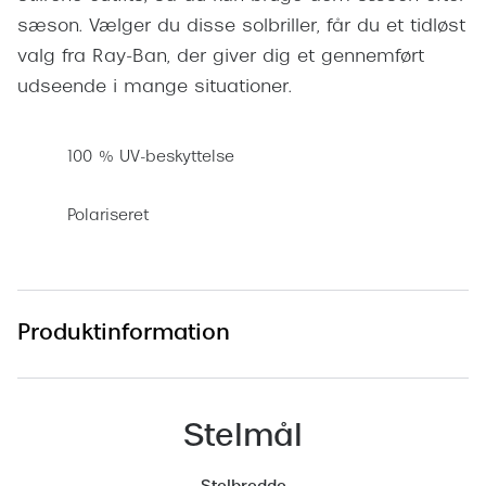
sæson. Vælger du disse solbriller, får du et tidløst
Versace
valg fra Ray-Ban, der giver dig et gennemført
Dolce & Gabbana
udseende i mange situationer.
Persol
100 % UV-beskyttelse
Giorgio Armani
Michael Kors
Polariseret
Miu Miu
Tiffany & Co.
Produktinformation
Stelmål