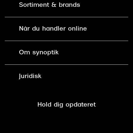
Sortiment & brands
Mit Synoptik
Solbriller
Find butik - +100 butikker i hele DK
Når du handler online
Briller
Bestil tid
Fri levering til butik
Kontaktlinser
Spørgsmål & svar (FAQ)
Om synoptik
Læsebriller
Fri levering til udleveringssted
Synoptik Erhverv / B2B
Job & karriere
ved +999 kr.
Brillerens
Juridisk
Brilleabonnement All-Inclusive™
Tilmeld nyhedsbrev
Fri retur på online køb
Mærker & sortiment
Se nuværende tilbud
Privatlivspolitik
Presse
Spørgsmål & svar (FAQ)
Retur
Hold dig opdateret
Cookiepolitik
CSR
Salgs- og leveringsbetingelser
Salgs- og leveringsbetingelser
Om Synoptik
Kundeservice
Tilgængelighedserklæring