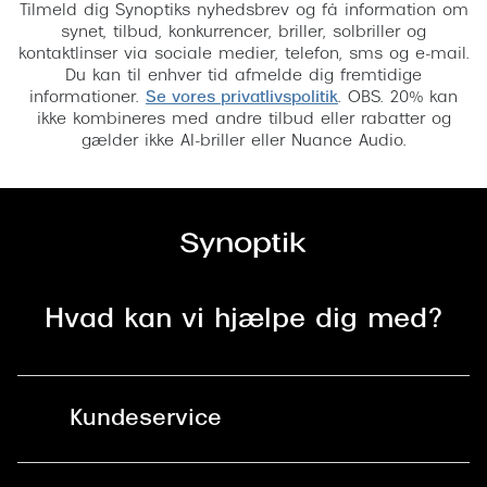
Tilmeld dig Synoptiks nyhedsbrev og få information om
synet, tilbud, konkurrencer, briller, solbriller og
kontaktlinser via sociale medier, telefon, sms og e-mail.
Du kan til enhver tid afmelde dig fremtidige
informationer.
Se vores privatlivspolitik
. OBS. 20% kan
ikke kombineres med andre tilbud eller rabatter og
gælder ikke AI-briller eller Nuance Audio.
Hvad kan vi hjælpe dig med?
Kundeservice
Kontakt os