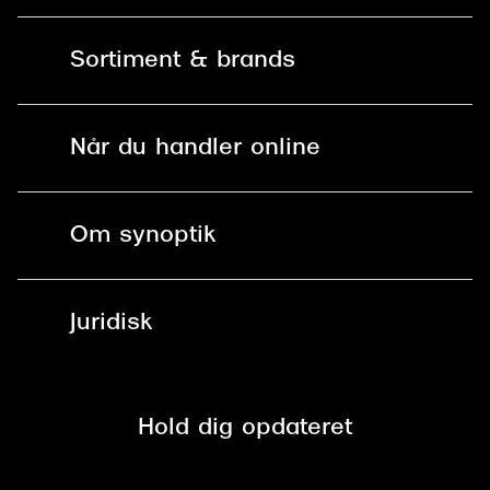
Kontakt os
Sortiment & brands
Mit Synoptik
Solbriller
Find butik - +100 butikker i hele DK
Når du handler online
Briller
Bestil tid
Fri levering til butik
Kontaktlinser
Spørgsmål & svar (FAQ)
Om synoptik
Læsebriller
Fri levering til udleveringssted
Synoptik Erhverv / B2B
Job & karriere
ved +999 kr.
Brillerens
Juridisk
Brilleabonnement All-Inclusive™
Tilmeld nyhedsbrev
Fri retur på online køb
Mærker & sortiment
Se nuværende tilbud
Privatlivspolitik
Presse
Spørgsmål & svar (FAQ)
Retur
Hold dig opdateret
Cookiepolitik
CSR
Salgs- og leveringsbetingelser
Salgs- og leveringsbetingelser
Om Synoptik