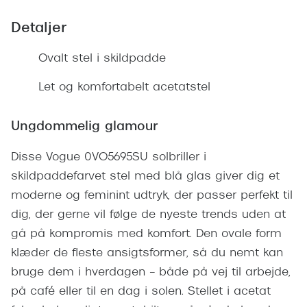
Giorgio 
Populære brillemærker
Detaljer
Burberry
Ray-Ban
Ovalt stel i skildpadde
Versace
Oakley
Let og komfortabelt acetatstel
Jimmy C
Emporio Armani
Tiffany &
Ungdommelig glamour
Hugo Boss
Sportsbri
Disse Vogue 0VO5695SU solbriller i
Ralph Lauren
Cykelbril
skildpaddefarvet stel med blå glas giver dig et
Polo Ralph Lauren
moderne og feminint udtryk, der passer perfekt til
Løbebrill
Coach
dig, der gerne vil følge de nyeste trends uden at
Form & 
gå på kompromis med komfort. Den ovale form
Vogue
klæder de fleste ansigtsformer, så du nemt kan
Ovale sol
Skaga
bruge dem i hverdagen – både på vej til arbejde,
Cat eye s
på café eller til en dag i solen. Stellet i acetat
Dyrberg/Kern