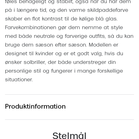
føles behageligt og stabilt, også når du har dem
Pilotsolbr
BOSS Eyewear
på i længere tid, og den varme skildpaddefarve
Runde sol
skaber en flot kontrast til de kølige blå glas.
Peak Performance
Farvekombinationen gør dem nemme at style
Firkanted
Armani Exchange
med både neutrale og farverige outfits, så du kan
Sorte sol
Björn Borg
bruge dem sæson efter sæson. Modellen er
Brune sol
designet til kvinder og er et godt valg, hvis du
Eksklusive brillemærker
ønsker solbriller, der både understreger din
Mere om
personlige stil og fungerer i mange forskellige
Gucci
situationer.
Solbrille
Tom Ford
Solbrille
Prada
Produktinformation
Glastype
Moncler
Solbrille
Burberry
Transiti
Stelmål
Saint Laurent