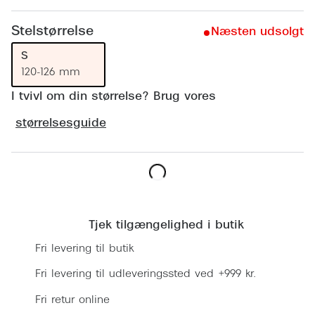
Ray-Ban 
Transitions®
Stelstørrelse
Armani 
Næsten udsolgt
Stellest® til børn
S
Polaroid
Tilskud til briller
120-126 mm
Eksklusi
I tvivl om din størrelse? Brug vores
Form og farve
størrelsesguide
Prada
Ansigtsform og briller
Miu Miu
Briller til øjne, næse, bryn og kinder
Saint La
Runde briller
Læg i kurv
Gucci
Sorte briller
Tjek tilgængelighed i butik
Bottega 
Pilotbriller
Fri levering til butik
Tom For
Gennemsigtige briller
Fri levering til udleveringssted ved +999 kr.
Balenci
Fri retur online
Røde briller