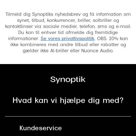
Tilmeld
Tilmeld dig Synoptiks nyhedsbrev og få information om
synet, tilbud, konkurrencer, briller, solbriller og
kontaktlinser via sociale medier, telefon, sms og e-mail.
Du kan til enhver tid afmelde dig fremtidige
informationer.
Se vores privatlivspolitik
. OBS. 20% kan
ikke kombineres med andre tilbud eller rabatter og
gælder ikke AI-briller eller Nuance Audio.
Hvad kan vi hjælpe dig med?
Kundeservice