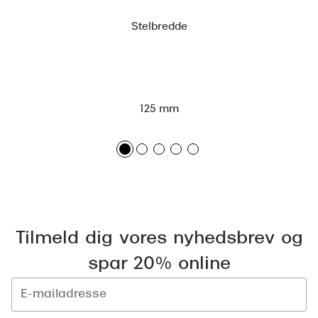
Versace
Stelbredde
Dolce & Gabbana
Persol
Giorgio Armani
125 mm
Michael Kors
Miu Miu
Tiffany & Co.
Tilmeld dig vores nyhedsbrev og
spar 20% online