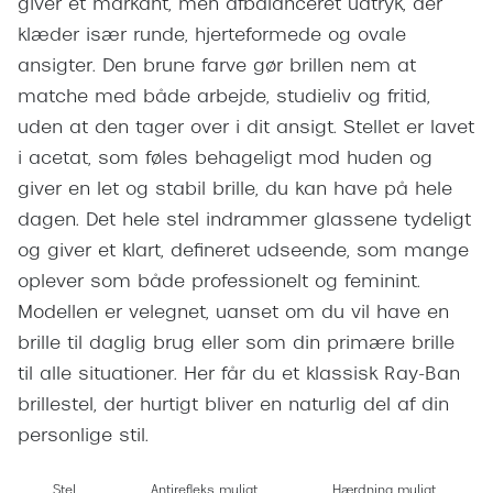
giver et markant, men afbalanceret udtryk, der
Giorgio 
Populære brillemærker
klæder især runde, hjerteformede og ovale
Burberry
ansigter. Den brune farve gør brillen nem at
Ray-Ban
matche med både arbejde, studieliv og fritid,
Versace
Oakley
uden at den tager over i dit ansigt. Stellet er lavet
Jimmy C
i acetat, som føles behageligt mod huden og
Emporio Armani
Tiffany &
giver en let og stabil brille, du kan have på hele
Hugo Boss
dagen. Det hele stel indrammer glassene tydeligt
Sportsbri
og giver et klart, defineret udseende, som mange
Ralph Lauren
Cykelbril
oplever som både professionelt og feminint.
Polo Ralph Lauren
Modellen er velegnet, uanset om du vil have en
Løbebrill
brille til daglig brug eller som din primære brille
Coach
Form & 
til alle situationer. Her får du et klassisk Ray-Ban
Vogue
brillestel, der hurtigt bliver en naturlig del af din
Ovale sol
Skaga
personlige stil.
Cat eye s
Dyrberg/Kern
Stel
Antirefleks muligt
Hærdning muligt