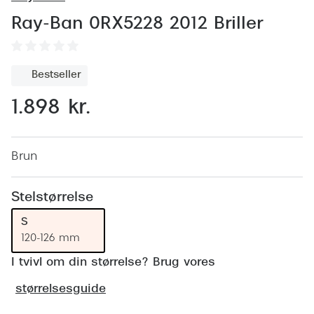
Behandling af tørre øjne
Populær
Ray-Ban 0RX5228 2012 Briller
Få tjekket dit syn
Ray-Ban
Synsprøve med sundhedstjek
Oakley
Bestseller
Test dit behov for abonnement
Emporio
1.898 kr.
SynsJournal
Michael 
Forskning i øjensygdomme
Persol
Brun
Ralph La
Mere om briller
Stelstørrelse
Peak Pe
Brillemode 2026
S
Prada Li
120-126 mm
Brilleglas og priser
Vogue
I tvivl om din størrelse? Brug vores
Bedste brilleglas
størrelsesguide
Polo Ral
Nikon brilleglas