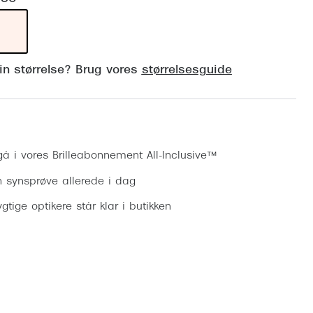
Vogue
Firkantede solbriller
Skaga
Sorte solbriller
Dyrberg
din størrelse? Brug vores
størrelsesguide
Brune solbriller
BOSS E
Peak Pe
Bestil synsprøve
Armani
gå i vores Brilleabonnement All-Inclusive™
Björn B
n synsprøve allerede i dag
gtige optikere står klar i butikken