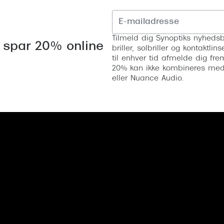
Tilmeld dig Synoptiks nyhedsb
 spar 20% online
briller, solbriller og kontaktl
til enhver tid afmelde dig fre
20% kan ikke kombineres med a
eller Nuance Audio.