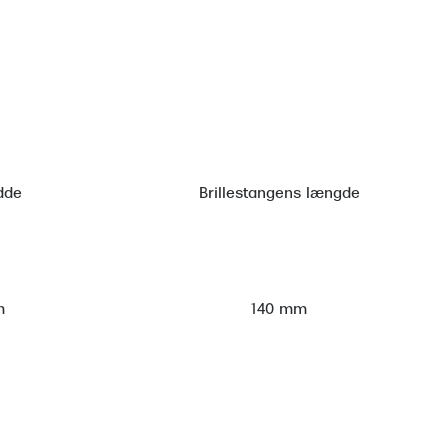
dde
Brillestangens længde
m
140 mm