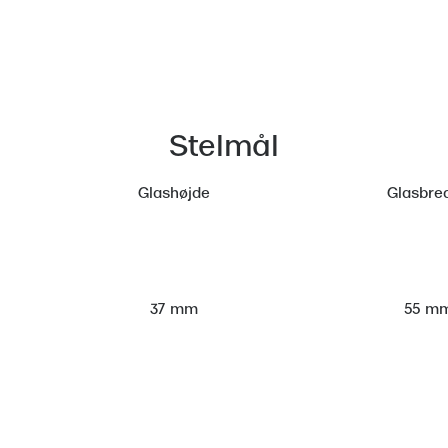
Stelmål
Glashøjde
Glasbre
55 m
37 mm