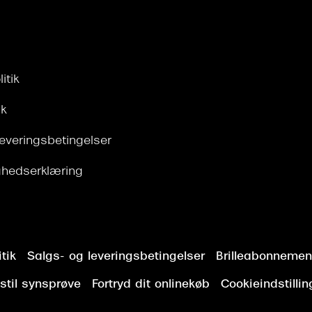
itik
ik
leveringsbetingelser
ghedserklæring
tik
Salgs- og leveringsbetingelser
Brilleabonnement
stil synsprøve
Fortryd dit onlinekøb
Cookieindstillin