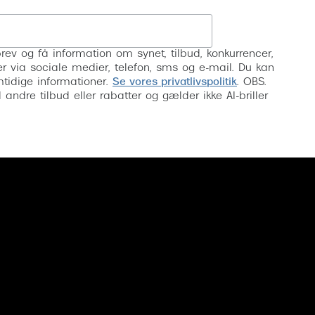
Tilmeld
rev og få information om synet, tilbud, konkurrencer,
inser via sociale medier, telefon, sms og e-mail. Du kan
mtidige informationer.
Se vores privatlivspolitik
. OBS.
ndre tilbud eller rabatter og gælder ikke AI-briller