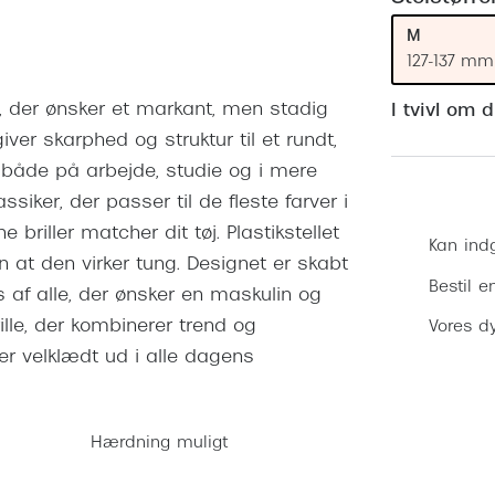
 (konjunktivitis)
ossa
Giorgio Armani
PRECISION1™
M
inser gratis
Brilleabonnement All-Inclusive™
Burberry
127-137 mm
bonnement - Vilkår og
Finansieringsmuligheder
uren
Versace
ig, der ønsker et markant, men stadig
I tvivl om 
Forsikring
giver skarphed og struktur til et rundt,
Jimmy Choo
k og -kontrol
 både på arbejde, studie og i mere
nge
Tiffany & Co.
ker, der passer til de fleste farver i
briller matcher dit tøj. Plastikstellet
Kan ind
n at den virker tung. Designet er skabt
Bestil e
af alle, der ønsker en maskulin og
lle, der kombinerer trend og
Vores dy
ser velklædt ud i alle dagens
Hærdning muligt