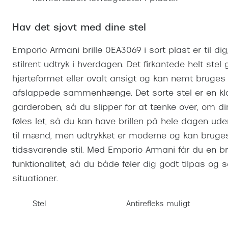
Se udvalg af Oakley Meta
Øjenbetændelse
Brilletyper
Prada Linea R
Tilbehør til briller
Polariserede solbriller
Endagslinser
Webshop FAQ
Oplev kontaktl
Skærmbriller
Hav det sjovt med dine stel
Vogue
Behandling af tørre øjne
Månedslinser
Butiksoversigt
Kontaktlinsea
Sikkerhedsbriller
Polo Ralph La
FAQ
Emporio Armani brille 0EA3069 i sort plast er til d
stilrent udtryk i hverdagen. Det firkantede helt stel 
Arbejdsbriller
Ray-Ban Kids
Kontaktlinsetje
hjerteformet eller ovalt ansigt og kan nemt bruges
Armani Excha
afslappede sammenhænge. Det sorte stel er en klassi
Polaroid
garderoben, så du slipper for at tænke over, om dine 
føles let, så du kan have brillen på hele dagen ude
til mænd, men udtrykket er moderne og kan bruges 
tidssvarende stil. Med Emporio Armani får du en bri
funktionalitet, så du både føler dig godt tilpas og 
situationer.
Stel
Antirefleks muligt