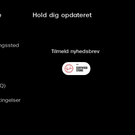
e
Hold dig opdateret
ringssted
Tilmeld nyhedsbrev
AQ)
tingelser