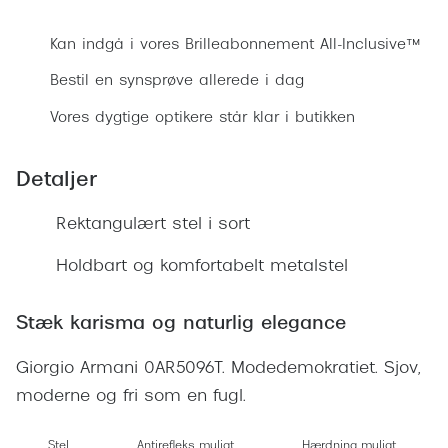
Bestil synsprøve
Ray-Ban 
Transitions®
Armani 
Kan indgå i vores Brilleabonnement All-Inclusive™
Stellest® til børn
Bestil en synsprøve allerede i dag
Polaroid
Tilskud til briller
Vores dygtige optikere står klar i butikken
Eksklusi
Form og farve
Prada
Detaljer
Ansigtsform og briller
Miu Miu
Rektangulært stel i sort
Briller til øjne, næse, bryn og kinder
Saint La
Holdbart og komfortabelt metalstel
Runde briller
Gucci
Sorte briller
Stæk karisma og naturlig elegance
Bottega 
Pilotbriller
Giorgio Armani 0AR5096T. Modedemokratiet. Sjov,
Tom For
Gennemsigtige briller
moderne og fri som en fugl.
Balenci
Røde briller
Stel
Antirefleks muligt
Hærdning muligt