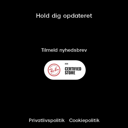
Se nuværende tilbud
Privatlivspolitik
Presse
Spørgsmål & svar (FAQ)
Retur
Hold dig opdateret
Cookiepolitik
CSR
Salgs- og leveringsbetingelser
Salgs- og leveringsbetingelser
Om Synoptik
Kundeservice
Tilgængelighedserklæring
Tilmeld nyhedsbrev
Privatlivspolitik
Cookiepolitik