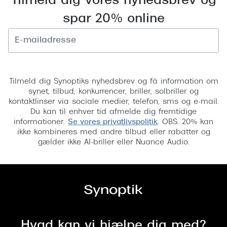
Tilmeld dig vores nyhedsbrev og
Pilotsolbr
BOSS Eyewear
spar 20% online
Runde sol
Peak Performance
Firkanted
Armani Exchange
Tilmeld
Sorte sol
Björn Borg
Tilmeld dig Synoptiks nyhedsbrev og få information om
Brune sol
synet, tilbud, konkurrencer, briller, solbriller og
Eksklusive brillemærker
kontaktlinser via sociale medier, telefon, sms og e-mail.
Mere om
Du kan til enhver tid afmelde dig fremtidige
Gucci
informationer.
Se vores privatlivspolitik
. OBS. 20% kan
ikke kombineres med andre tilbud eller rabatter og
Solbrille
Tom Ford
gælder ikke AI-briller eller Nuance Audio.
Solbrille
Prada
Glastype
Moncler
Solbrille
Burberry
Transiti
Saint Laurent
Hvad kan vi hjælpe dig med?