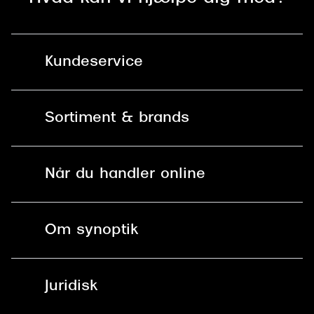
Versace
Dolce & Gabbana
Kundeservice
Persol
Kontakt os
Giorgio Armani
Sortiment & brands
Mit Synoptik
Michael Kors
Solbriller
Miu Miu
Find butik - +100 butikker i hele DK
Når du handler online
Briller
Tiffany & Co.
Bestil tid
Fri levering til butik
Kontaktlinser
Spørgsmål & svar (FAQ)
Om synoptik
Læsebriller
Fri levering til udleveringssted
Synoptik Erhverv / B2B
Job & karriere
ved +999 kr.
Brillerens
Juridisk
Brilleabonnement All-Inclusive™
Tilmeld nyhedsbrev
Fri retur på online køb
Mærker & sortiment