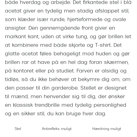
Giorgio 
både hverdag og arbejde. Det firkantede stel i blå
Populære brillemærker
acetat giver en tydelig men stadig afslappet stil,
Burberry
som klæder især runde, hjerteformede og ovale
Ray-Ban
Versace
ansigter. Den gennemgående front giver en
Oakley
markant kant, uden at virke tung, og gør brillen let
Jimmy C
at kombinere med både skjorte og T-shirt. Det
Emporio Armani
Tiffany &
glatte acetat føles behageligt mod huden og gør
Hugo Boss
brillen rar at have på en hel dag foran skærmen,
Sportsbri
Ralph Lauren
på kontoret eller på studiet. Farven er alsidig og
Cykelbril
tidløs, så du ikke behøver at bekymre dig om, om
Polo Ralph Lauren
Løbebrill
den passer til din garderobe. Stellet er designet
Coach
til mænd, men henvender sig til dig, der ønsker
Form & 
en klassisk trendbrille med tydelig personlighed
Vogue
og en sikker stil, du kan bruge hver dag.
Ovale sol
Skaga
Cat eye s
Stel
Antirefleks muligt
Hærdning muligt
Dyrberg/Kern