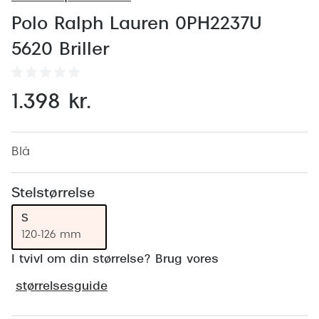
Behandling af tørre øjne
Populær
Polo Ralph Lauren 0PH2237U
Få tjekket dit syn
Ray-Ban
5620 Briller
Synsprøve med sundhedstjek
Oakley
Test dit behov for abonnement
Emporio
1.398 kr.
SynsJournal
Michael 
Forskning i øjensygdomme
Persol
Blå
Ralph La
Mere om briller
Stelstørrelse
Peak Pe
Brillemode 2026
S
120-126 mm
Prada Li
Brilleglas og priser
I tvivl om din størrelse? Brug vores
Vogue
Bedste brilleglas
størrelsesguide
Polo Ral
Nikon brilleglas