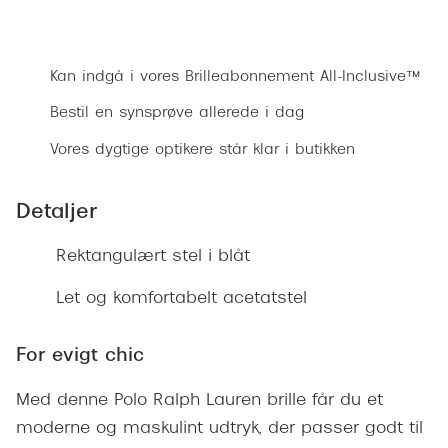
Ray-Ban 
Transitions®
Bestil synsprøve
Armani 
Stellest® til børn
Kan indgå i vores Brilleabonnement All-Inclusive™
Polaroid
Tilskud til briller
Bestil en synsprøve allerede i dag
Eksklusi
Form og farve
Vores dygtige optikere står klar i butikken
Prada
Ansigtsform og briller
Detaljer
Miu Miu
Briller til øjne, næse, bryn og kinder
Rektangulært stel i blåt
Saint La
Runde briller
Gucci
Let og komfortabelt acetatstel
Sorte briller
Bottega 
Pilotbriller
For evigt chic
Tom For
Gennemsigtige briller
Med denne Polo Ralph Lauren brille får du et
Balenci
Røde briller
moderne og maskulint udtryk, der passer godt til