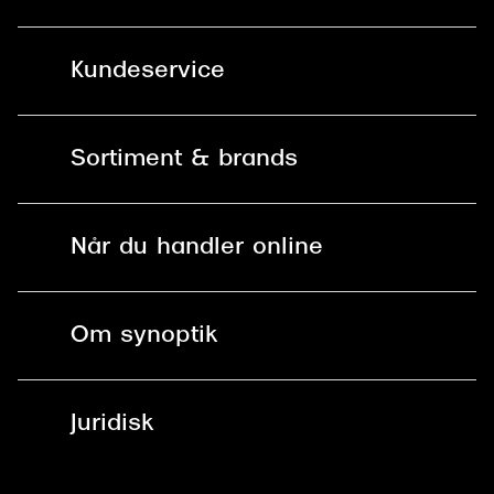
Kundeservice
Kontakt os
Sortiment & brands
Mit Synoptik
Solbriller
Find butik - +100 butikker i hele DK
Når du handler online
Briller
Bestil tid
Fri levering til butik
Kontaktlinser
Spørgsmål & svar (FAQ)
Om synoptik
Læsebriller
Fri levering til udleveringssted
Synoptik Erhverv / B2B
Job & karriere
ved +999 kr.
Brillerens
Juridisk
Brilleabonnement All-Inclusive™
Tilmeld nyhedsbrev
Fri retur på online køb
Mærker & sortiment
Se nuværende tilbud
Privatlivspolitik
Presse