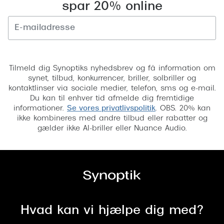
spar 20% online
Versace
Dolce & Gabbana
Tilmeld
Persol
Tilmeld dig Synoptiks nyhedsbrev og få information om
Giorgio Armani
synet, tilbud, konkurrencer, briller, solbriller og
kontaktlinser via sociale medier, telefon, sms og e-mail.
Michael Kors
Du kan til enhver tid afmelde dig fremtidige
informationer.
Se vores privatlivspolitik
. OBS. 20% kan
Miu Miu
ikke kombineres med andre tilbud eller rabatter og
gælder ikke AI-briller eller Nuance Audio.
Tiffany & Co.
Hvad kan vi hjælpe dig med?