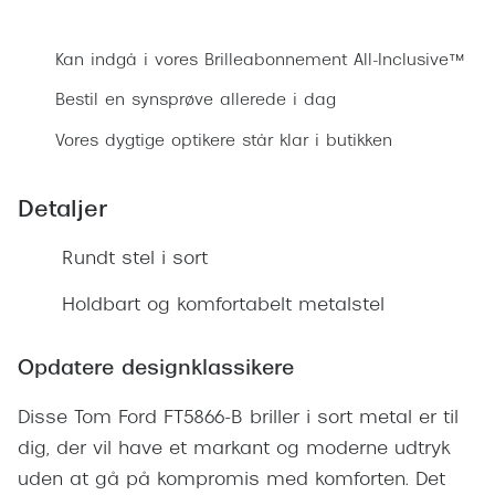
Ray-Ban 
Bestil synsprøve
Transitions®
Armani 
Kan indgå i vores Brilleabonnement All-Inclusive™
Stellest® til børn
Polaroid
Bestil en synsprøve allerede i dag
Tilskud til briller
Vores dygtige optikere står klar i butikken
Eksklusi
Form og farve
Prada
Detaljer
Ansigtsform og briller
Miu Miu
Briller til øjne, næse, bryn og kinder
Rundt stel i sort
Saint La
Runde briller
Holdbart og komfortabelt metalstel
Gucci
Sorte briller
Opdatere designklassikere
Bottega 
Pilotbriller
Tom For
Disse Tom Ford FT5866-B briller i sort metal er til
Gennemsigtige briller
dig, der vil have et markant og moderne udtryk
Balenci
Røde briller
uden at gå på kompromis med komforten. Det