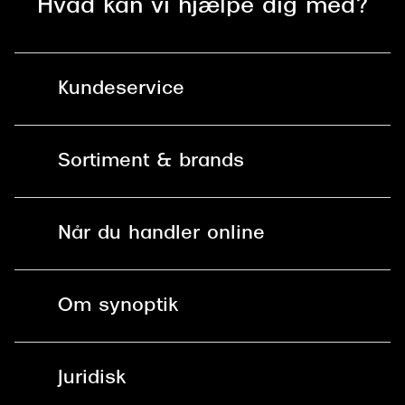
Hvad kan vi hjælpe dig med?
Kundeservice
Kontakt os
Sortiment & brands
Mit Synoptik
Solbriller
Find butik - +100 butikker i hele DK
Når du handler online
Briller
Bestil tid
Fri levering til butik
Kontaktlinser
Spørgsmål & svar (FAQ)
Om synoptik
Læsebriller
Fri levering til udleveringssted
Synoptik Erhverv / B2B
Job & karriere
ved +999 kr.
Brillerens
Juridisk
Brilleabonnement All-Inclusive™
Tilmeld nyhedsbrev