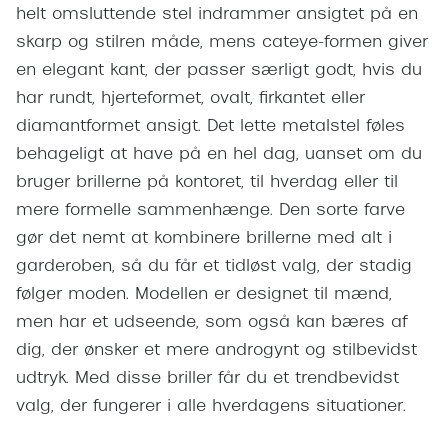
Giorgio 
helt omsluttende stel indrammer ansigtet på en
Populære brillemærker
skarp og stilren måde, mens cateye-formen giver
Burberry
en elegant kant, der passer særligt godt, hvis du
Ray-Ban
Versace
har rundt, hjerteformet, ovalt, firkantet eller
Oakley
diamantformet ansigt. Det lette metalstel føles
Jimmy C
Emporio Armani
behageligt at have på en hel dag, uanset om du
Tiffany &
bruger brillerne på kontoret, til hverdag eller til
Hugo Boss
mere formelle sammenhænge. Den sorte farve
Sportsbri
Ralph Lauren
gør det nemt at kombinere brillerne med alt i
Cykelbril
garderoben, så du får et tidløst valg, der stadig
Polo Ralph Lauren
Løbebrill
følger moden. Modellen er designet til mænd,
Coach
men har et udseende, som også kan bæres af
Form & 
dig, der ønsker et mere androgynt og stilbevidst
Vogue
udtryk. Med disse briller får du et trendbevidst
Ovale sol
Skaga
valg, der fungerer i alle hverdagens situationer.
Cat eye s
Dyrberg/Kern