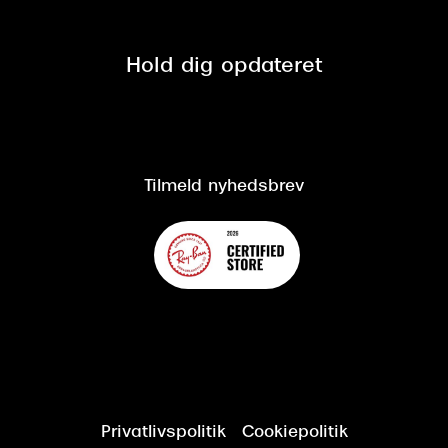
Fri retur på online køb
Mærker & sortiment
Se nuværende tilbud
Privatlivspolitik
Presse
Spørgsmål & svar (FAQ)
Retur
Hold dig opdateret
Cookiepolitik
CSR
Salgs- og leveringsbetingelser
Salgs- og leveringsbetingelser
Om Synoptik
Kundeservice
Tilgængelighedserklæring
Tilmeld nyhedsbrev
Privatlivspolitik
Cookiepolitik