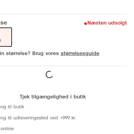
Vogue
Firkantede solbriller
Skaga
Sorte solbriller
lse
Næsten udsolgt
Dyrberg
Brune solbriller
BOSS E
m
Peak Pe
din størrelse? Brug vores
størrelsesguide
Armani
Björn B
Læg i kurv
Tjek tilgængelighed i butik
ing til butik
ring til udleveringssted ved +999 kr.
 online