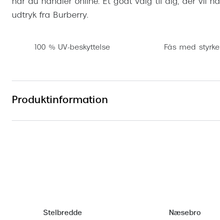
når du handler online. Et godt valg til dig, der vil ha
udtryk fra Burberry.
100 % UV-beskyttelse
Fås med styrke
Produktinformation
Stelbredde
Næsebro