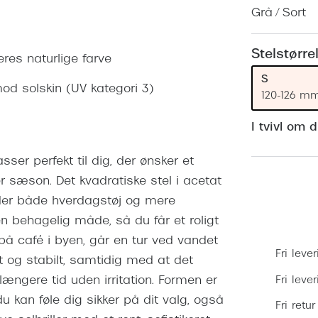
 (konjunktivitis)
ossa
Giorgio Armani
PRECISION1™
Grå / Sort
inser gratis
Brilleabonnement All-Inclusive™
Burberry
bonnement - Vilkår og
Finansieringsmuligheder
Stelstørre
eres naturlige farve
uren
Versace
S
Forsikring
 mod solskin (UV kategori 3)
Jimmy Choo
k og -kontrol
120-126 m
nge
Tiffany & Co.
I tvivl om 
asser perfekt til dig, der ønsker et
r sæson. Det kvadratiske stel i acetat
æder både hverdagstøj og mere
n behagelig måde, så du får et roligt
på café i byen, går en tur ved vandet
Fri lever
lidt og stabilt, samtidig med at det
Fri leve
længere tid uden irritation. Formen er
 kan føle dig sikker på dit valg, også
Fri retur