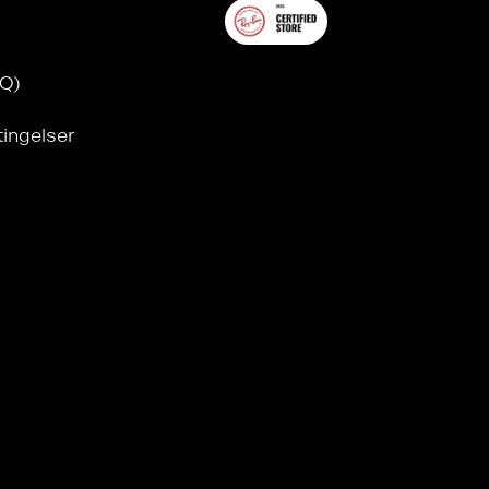
AQ)
tingelser