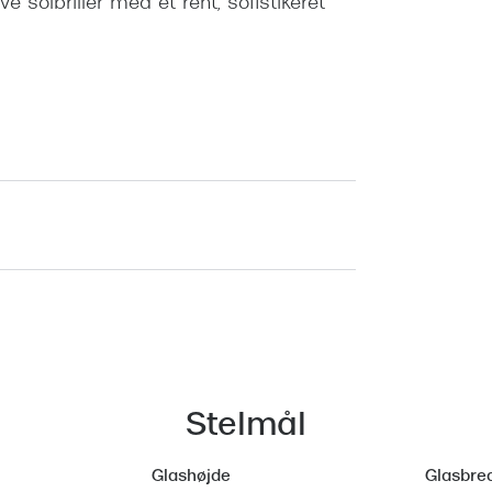
ve solbriller med et rent, sofistikeret
Stelmål
Glashøjde
Glasbre