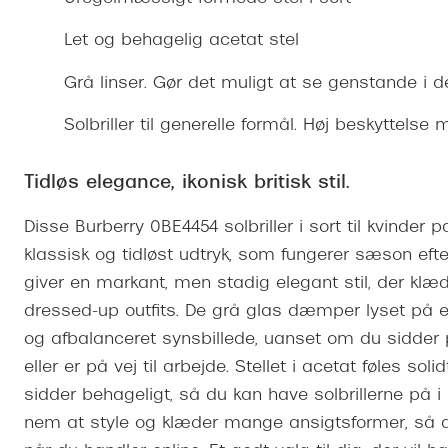
Se udvalg af Oakley Meta
Øjenbetændelse
Brilletyper
Prada Linea R
Tilbehør til briller
Polariserede solbriller
Endagslinser
Webshop FAQ
Oplev kontaktl
Let og behagelig acetat stel
Skærmbriller
Vogue
Behandling af tørre øjne
Månedslinser
Butiksoversigt
Kontaktlinsea
Grå linser. Gør det muligt at se genstande i d
Sikkerhedsbriller
Polo Ralph La
FAQ
Solbriller til generelle formål. Høj beskyttelse
Arbejdsbriller
Ray-Ban Kids
Kontaktlinsetje
Armani Excha
Tidløs elegance, ikonisk britisk stil.
Polaroid
Disse Burberry 0BE4454 solbriller i sort til kvinder p
klassisk og tidløst udtryk, som fungerer sæson efte
giver en markant, men stadig elegant stil, der kl
dressed-up outfits. De grå glas dæmper lyset på e
og afbalanceret synsbillede, uanset om du sidder 
eller er på vej til arbejde. Stellet i acetat føles so
sidder behageligt, så du kan have solbrillerne på i 
nem at style og klæder mange ansigtsformer, så du