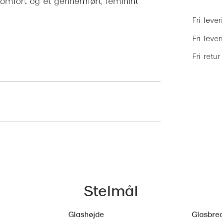
 komfort og et gennemført, feminint
Fri lever
Fri leve
Fri retur
Stelmål
Glashøjde
Glasbre