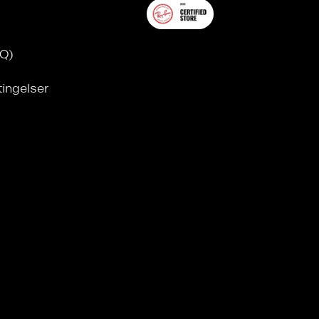
AQ)
tingelser