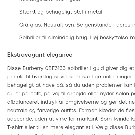
Se udvalg af Oakley Meta
Øjenbetændelse
Brilletyper
Prada Linea R
Tilbehør til briller
Polariserede solbriller
Endagslinser
Webshop FAQ
Oplev kontaktl
Stærkt og behageligt stel i metal
Skærmbriller
Vogue
Behandling af tørre øjne
Månedslinser
Butiksoversigt
Kontaktlinsea
Grå glas. Neutralt syn. Se genstande i deres n
Sikkerhedsbriller
Polo Ralph La
FAQ
Solbriller til almindelig brug. Høj beskyttelse 
Arbejdsbriller
Ray-Ban Kids
Kontaktlinsetje
Armani Excha
Ekstravagant elegance
Polaroid
Disse Burberry 0BE3133 solbriller i guld giver dig et
perfekt til hverdag såvel som særlige anledninger. D
behageligt at have på, så du uden problemer kan
du er på café, på vej til arbejde eller nyder solen p
afbalanceret indtryk af omgivelserne og gør det 
neutrale og farverige outfits. Formen klæder de fles
udseende, uden at virke for markant. Som kvinde k
T-shirt eller til en mere elegant stil. Vælg disse Bur