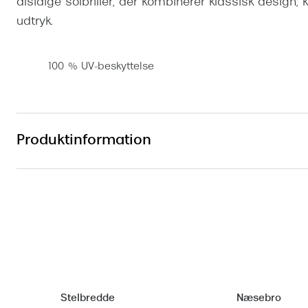
alsidige solbriller, der kombinerer klassisk design,
udtryk.
100 % UV-beskyttelse
Produktinformation
Stelbredde
Næsebro