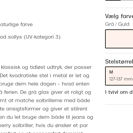
 (konjunktivitis)
ossa
Giorgio Armani
PRECISION1™
inser gratis
Brilleabonnement All-Inclusive™
Vælg farv
Burberry
bonnement - Vilkår og
Finansieringsmuligheder
Grå / Guld
aturlige farve
uren
Versace
Forsikring
mod sollys (UV-kategori 3).
Jimmy Choo
k og -kontrol
nge
Tiffany & Co.
Stelstørre
 klassisk og tidløst udtryk, der passer
M
et kvadratiske stel i metal er let og
127-137 mm
 bruge dem hele dagen – hvad enten
I tvivl om 
å ferien. De grå glas giver et roligt og
nemt at matche solbrillerne med både
te ansigtsformer og giver et stilrent
an du let bruge dem både til jeans og
berry solbriller, hvis du ønsker et par