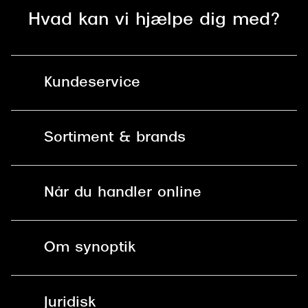
Hvad kan vi hjælpe dig med?
Kundeservice
Kontakt os
Sortiment & brands
Mit Synoptik
Solbriller
Find butik - +100 butikker i hele DK
Når du handler online
Briller
Bestil tid
Fri levering til butik
Kontaktlinser
Spørgsmål & svar (FAQ)
Om synoptik
Læsebriller
Fri levering til udleveringssted
Synoptik Erhverv / B2B
Job & karriere
ved +999 kr.
Brillerens
Juridisk
Brilleabonnement All-Inclusive™