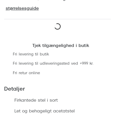
Ray-Ban 
Transitions®
størrelsesguide
Armani 
Stellest® til børn
Polaroid
Tilskud til briller
Eksklusi
Læg i kurv
Form og farve
Prada
Tjek tilgængelighed i butik
Ansigtsform og briller
Fri levering til butik
Miu Miu
Briller til øjne, næse, bryn og kinder
Fri levering til udleveringssted ved +999 kr.
Saint La
Runde briller
Fri retur online
Gucci
Sorte briller
Bottega 
Detaljer
Pilotbriller
Tom For
Gennemsigtige briller
Firkantede stel i sort
Balenci
Røde briller
Let og behageligt acetatstel