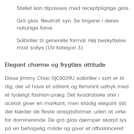
Giorgio 
Stellet kan tilpasses med receptpligtige glas
Populære brillemærker
Burberry
Grå glas. Neutralt syn. Se tingene i deres
Ray-Ban
Versace
naturlige farve
Oakley
Jimmy C
Solbriller til generelle formål. Høj beskyttelse
Emporio Armani
mod sollys (UV-kategori 3)
Tiffany &
Hugo Boss
Sportsbri
Elegant charme og frygtløs attitude
Ralph Lauren
Cykelbril
Disse Jimmy Choo 0JC5029U solbriller i sort er til
Polo Ralph Lauren
Løbebrill
dig, der vil have et stilrent og feminint udtryk med
Coach
et tydeligt fashion-præg. Det kvadratiske stel i
Form & 
acetat giver en markant, men stadig elegant stil,
Vogue
der klæder de fleste ansigtsformer, uden at virke
Ovale sol
Skaga
for dominerende. De grå glas dæmper skarpt lys
Cat eye s
på en behagelig måde og giver et afbalanceret
Dyrberg/Kern