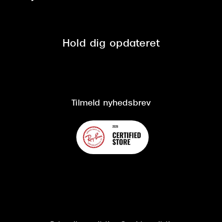
Tilmeld nyhedsbrev
Fri retur på online køb
Mærker & sortiment
Se nuværende tilbud
Privatlivspolitik
Presse
Spørgsmål & svar (FAQ)
Retur
Hold dig opdateret
Cookiepolitik
CSR
Salgs- og leveringsbetingelser
Salgs- og leveringsbetingelser
Om Synoptik
Kundeservice
Tilgængelighedserklæring
Tilmeld nyhedsbrev