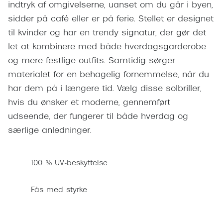
indtryk af omgivelserne, uanset om du går i byen,
Pilotsolbr
BOSS Eyewear
sidder på café eller er på ferie. Stellet er designet
Runde sol
Peak Performance
til kvinder og har en trendy signatur, der gør det
Firkanted
let at kombinere med både hverdagsgarderobe
Armani Exchange
og mere festlige outfits. Samtidig sørger
Sorte sol
Björn Borg
materialet for en behagelig fornemmelse, når du
Brune sol
har dem på i længere tid. Vælg disse solbriller,
Eksklusive brillemærker
hvis du ønsker et moderne, gennemført
Mere om
udseende, der fungerer til både hverdag og
Gucci
særlige anledninger.
Solbrille
Tom Ford
Solbrille
Prada
100 % UV-beskyttelse
Glastype
Moncler
Fås med styrke
Solbrille
Burberry
Transiti
Saint Laurent