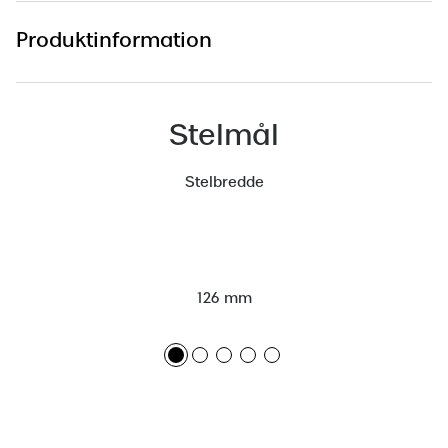
Versace
Produktinformation
Dolce & Gabbana
Persol
Stelmål
Giorgio Armani
Stelbredde
Michael Kors
Miu Miu
Tiffany & Co.
126 mm