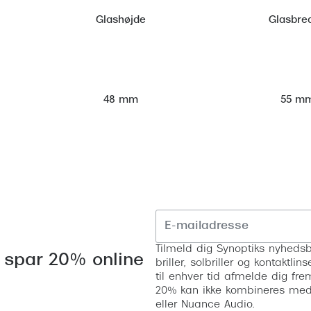
Glashøjde
Glasbre
55 m
48 mm
Tilmeld dig Synoptiks nyhedsb
 spar 20% online
briller, solbriller og kontaktl
til enhver tid afmelde dig fre
20% kan ikke kombineres med a
eller Nuance Audio.