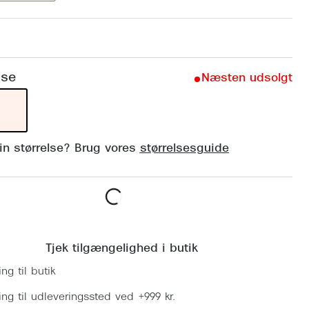
Vogue
Firkantede solbriller
Skaga
Sorte solbriller
Dyrberg
lse
Brune solbriller
Næsten udsolgt
BOSS E
Peak Pe
Armani
din størrelse? Brug vores
størrelsesguide
Björn B
Læg i kurv
Tjek tilgængelighed i butik
ing til butik
ring til udleveringssted ved +999 kr.