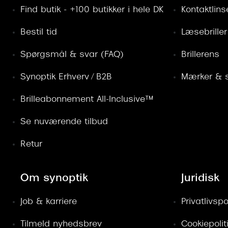
Find butik - +100 butikker i hele DK
Kontaktlins
Bestil tid
Læsebriller
Spørgsmål & svar (FAQ)
Brillerens
Synoptik Erhverv / B2B
Mærker & s
Brilleabonnement All-Inclusive™
Se nuværende tilbud
Retur
Om synoptik
Juridisk
Job & karriere
Privatlivspol
Tilmeld nyhedsbrev
Cookiepolit