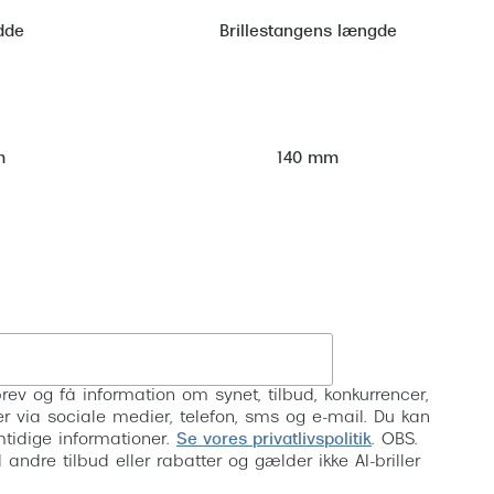
dde
Brillestangens længde
m
140 mm
Tilmeld
rev og få information om synet, tilbud, konkurrencer,
inser via sociale medier, telefon, sms og e-mail. Du kan
mtidige informationer.
Se vores privatlivspolitik
. OBS.
ndre tilbud eller rabatter og gælder ikke AI-briller