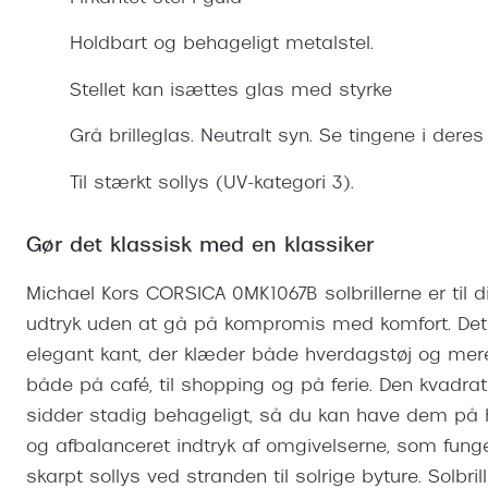
Se udvalg af Oakley Meta
Øjenbetændelse
Brilletyper
Prada Linea R
Tilbehør til briller
Polariserede solbriller
Endagslinser
Webshop FAQ
Oplev kontaktl
Holdbart og behageligt metalstel.
Skærmbriller
Vogue
Behandling af tørre øjne
Månedslinser
Butiksoversigt
Kontaktlinsea
Stellet kan isættes glas med styrke
Sikkerhedsbriller
Polo Ralph La
FAQ
Grå brilleglas. Neutralt syn. Se tingene i deres 
Arbejdsbriller
Ray-Ban Kids
Kontaktlinsetje
Til stærkt sollys (UV-kategori 3).
Armani Excha
Polaroid
Gør det klassisk med en klassiker
Michael Kors CORSICA 0MK1067B solbrillerne er til d
udtryk uden at gå på kompromis med komfort. Det l
elegant kant, der klæder både hverdagstøj og mere
både på café, til shopping og på ferie. Den kvadra
sidder stadig behageligt, så du kan have dem på he
og afbalanceret indtryk af omgivelserne, som funge
skarpt sollys ved stranden til solrige byture. Solbri