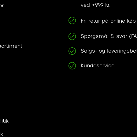
ved +999 kr.
er
Fri retur på online køb
Spørgsmål & svar (F
ortiment
Salgs- og leveringsbe
Kundeservice
itik
ik