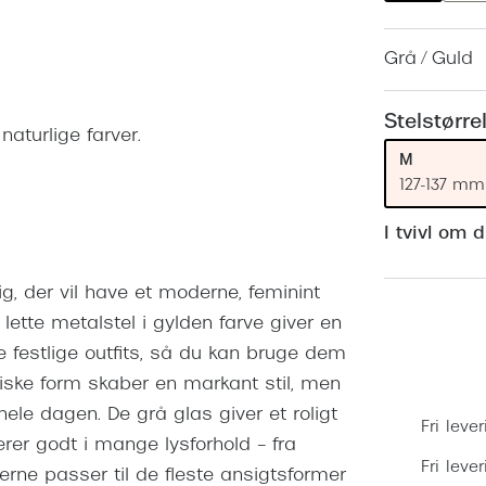
 (konjunktivitis)
ossa
Giorgio Armani
PRECISION1™
inser gratis
Brilleabonnement All-Inclusive™
Grå / Guld
Burberry
bonnement - Vilkår og
Finansieringsmuligheder
uren
Versace
Stelstørre
Forsikring
naturlige farver.
Jimmy Choo
k og -kontrol
M
nge
Tiffany & Co.
127-137 mm
I tvivl om 
ig, der vil have et moderne, feminint
ette metalstel i gylden farve giver en
 festlige outfits, så du kan bruge dem
tiske form skaber en markant stil, men
le dagen. De grå glas giver et roligt
Fri lever
rer godt i mange lysforhold – fra
Fri leve
llerne passer til de fleste ansigtsformer