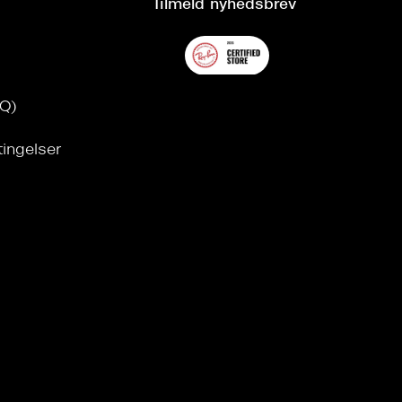
Tilmeld nyhedsbrev
AQ)
tingelser