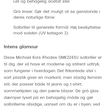
Let og behagelig acetat stel
Giorgio 
Populære brillemærker
Burberry
Grå linser. Gør det muligt at se genstande i
Ray-Ban
deres naturlige farve
Versace
Oakley
Solbriller til generelle formål. Høj beskyttelse
Jimmy C
mod solskin (UV kategori 3)
Emporio Armani
Tiffany &
Hugo Boss
Intens glamour
Sportsbri
Ralph Lauren
Disse Michael Kors Rhodes 0MK2243U solbriller er
Cykelbril
til dig, der vil have et moderne og stilrent udtryk,
Polo Ralph Lauren
Løbebrill
som fungerer i hverdagen. Det firkantede stel i
Coach
sort plastik giver en markant, men stadig feminin
Form & 
Vogue
stil, der passer både til jeans og t-shirt,
Ovale sol
sommerkjolen og den pæne blazer. De grå glas
Skaga
dæmper lyset på en behagelig måde og gør
Cat eye s
Dyrberg/Kern
solbrillerne alsidige, uanset om du er i byen, ved