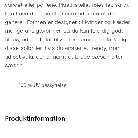
Pilotsolbr
vandet eller på ferie. Plastikstellet føles let, så du
BOSS Eyewear
kan have dem på i længere tid uden at de
Runde sol
Peak Performance
generer. Formen er designet til kvinder og klæder
Firkanted
mange ansigtsformer, så du kan føle dig godt
Armani Exchange
tilpas, uden at det bliver for dominerende. Vælg
Sorte sol
Björn Borg
disse solbriller, hvis du ønsker et trendy, men
Brune sol
tidløst valg, der er nemt at bruge sæson efter
Eksklusive brillemærker
sæson.
Mere om
Gucci
Solbrille
Tom Ford
100 % UV-beskyttelse
Solbrille
Prada
Glastype
Moncler
Produktinformation
Solbrille
Burberry
Transiti
Saint Laurent