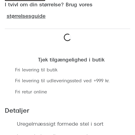
Ray-Ban 
I tvivl om din størrelse? Brug vores
Transitions®
Armani 
størrelsesguide
Stellest® til børn
Polaroid
Tilskud til briller
Eksklusi
Form og farve
Læg i kurv
Prada
Ansigtsform og briller
Tjek tilgængelighed i butik
Miu Miu
Briller til øjne, næse, bryn og kinder
Fri levering til butik
Saint La
Runde briller
Fri levering til udleveringssted ved +999 kr.
Gucci
Fri retur online
Sorte briller
Bottega 
Pilotbriller
Detaljer
Tom For
Gennemsigtige briller
Uregelmæssigt formede stel i sort
Balenci
Røde briller