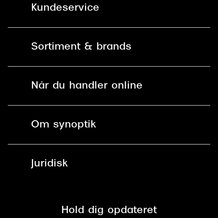
Kundeservice
Kontakt os
Sortiment & brands
Mit Synoptik
Solbriller
Find butik - +100 butikker i hele DK
Når du handler online
Briller
Bestil tid
Fri levering til butik
Kontaktlinser
Spørgsmål & svar (FAQ)
Om synoptik
Læsebriller
Fri levering til udleveringssted
Synoptik Erhverv / B2B
Job & karriere
ved +999 kr.
Brillerens
Juridisk
Brilleabonnement All-Inclusive™
Tilmeld nyhedsbrev
Fri retur på online køb
Mærker & sortiment
Se nuværende tilbud
Privatlivspolitik
Presse
Spørgsmål & svar (FAQ)
Retur
Hold dig opdateret
Cookiepolitik
CSR