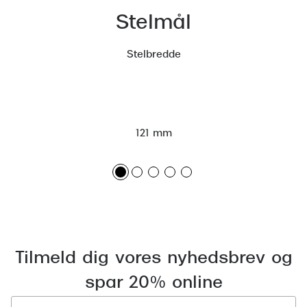
Stelmål
Versace
Dolce & Gabbana
Stelbredde
Persol
Giorgio Armani
Michael Kors
121 mm
Miu Miu
Tiffany & Co.
Tilmeld dig vores nyhedsbrev og
spar 20% online