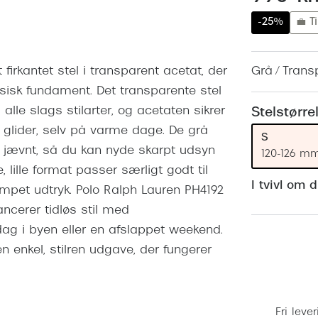
 (konjunktivitis)
ossa
Giorgio Armani
PRECISION1™
-25%
💼 Ti
inser gratis
Brilleabonnement All-Inclusive™
Burberry
bonnement - Vilkår og
Finansieringsmuligheder
uren
Versace
firkantet stel i transparent acetat, der
Grå / Trans
Forsikring
ssisk fundament. Det transparente stel
Jimmy Choo
k og -kontrol
lle slags stilarter, og acetaten sikrer
Stelstørre
nge
Tiffany & Co.
 glider, selv på varme dage. De grå
S
t jævnt, så du kan nyde skarpt udsyn
120-126 m
lille format passer særligt godt til
I tvivl om 
æmpet udtryk. Polo Ralph Lauren PH4192
lancerer tidløs stil med
ag i byen eller en afslappet weekend.
en enkel, stilren udgave, der fungerer
Fri lever