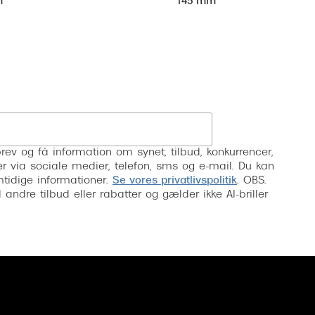
m
145 mm
Tilmeld
rev og få information om synet, tilbud, konkurrencer,
inser via sociale medier, telefon, sms og e-mail. Du kan
mtidige informationer.
Se vores privatlivspolitik
. OBS.
ndre tilbud eller rabatter og gælder ikke AI-briller