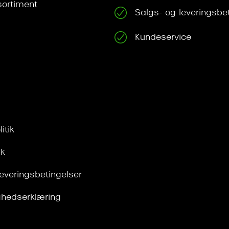
ortiment
Salgs- og leveringsbe
Kundeservice
itik
ik
leveringsbetingelser
ghedserklæring