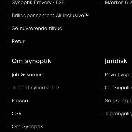
Synoptik Erhverv / B2B
Mærker & s
Brilleabonnement All-Inclusive™
Se nuværende tilbud
Retur
Om synoptik
Juridisk
Job & karriere
Privatlivspol
Tilmeld nyhedsbrev
Cookiepolit
Presse
Salgs- og 
CSR
Tilgængeli
Om Synoptik