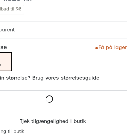
Vogue
lbud til 9/8
Firkantede solbriller
Skaga
Sorte solbriller
Dyrberg
parent
Brune solbriller
BOSS E
lse
Få på lager
Peak Pe
Armani
m
Björn B
din størrelse? Brug vores
størrelsesguide
Læg i kurv
Tjek tilgængelighed i butik
ing til butik