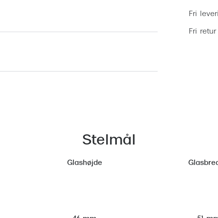
Fri leve
Fri retur
Stelmål
Glashøjde
Glasbre