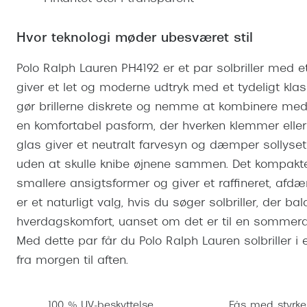
Se udvalg af Oakley Meta
Øjenbetændelse
Brilletyper
Prada Linea R
Tilbehør til briller
Polariserede solbriller
Endagslinser
Webshop FAQ
Oplev kontaktl
Skærmbriller
Hvor teknologi møder ubesværet stil
Vogue
Behandling af tørre øjne
Månedslinser
Butiksoversigt
Kontaktlinsea
Sikkerhedsbriller
Polo Ralph La
FAQ
Polo Ralph Lauren PH4192 er et par solbriller med et 
giver et let og moderne udtryk med et tydeligt kla
Arbejdsbriller
Ray-Ban Kids
Kontaktlinsetje
gør brillerne diskrete og nemme at kombinere med a
Armani Excha
en komfortabel pasform, der hverken klemmer eller
Polaroid
glas giver et neutralt farvesyn og dæmper sollyse
uden at skulle knibe øjnene sammen. Det kompakte, 
smallere ansigtsformer og giver et raffineret, afd
er et naturligt valg, hvis du søger solbriller, der ba
hverdagskomfort, uanset om det er til en sommerd
Med dette par får du Polo Ralph Lauren solbriller i 
fra morgen til aften.
100 % UV-beskyttelse
Fås med styrke