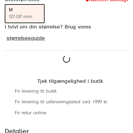
Ray-Ban 
Transitions®
M
Armani 
Stellest® til børn
127-137 mm
Polaroid
I tvivl om din størrelse? Brug vores
Tilskud til briller
størrelsesguide
Eksklusi
Form og farve
Prada
Ansigtsform og briller
Miu Miu
Briller til øjne, næse, bryn og kinder
Læg i kurv
Saint La
Runde briller
Tjek tilgængelighed i butik
Gucci
Fri levering til butik
Sorte briller
Bottega 
Fri levering til udleveringssted ved +999 kr.
Pilotbriller
Tom For
Fri retur online
Gennemsigtige briller
Balenci
Røde briller
Detaljer