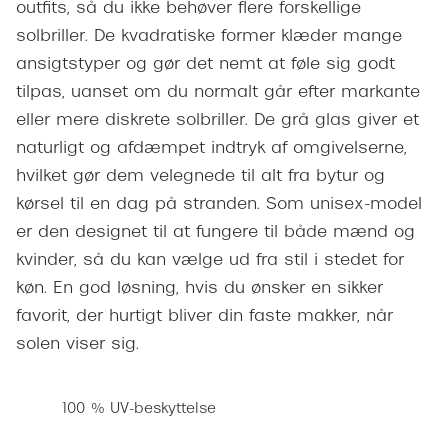
outfits, så du ikke behøver flere forskellige
Pilotsolbr
BOSS Eyewear
solbriller. De kvadratiske former klæder mange
Runde sol
ansigtstyper og gør det nemt at føle sig godt
Peak Performance
tilpas, uanset om du normalt går efter markante
Firkanted
Armani Exchange
eller mere diskrete solbriller. De grå glas giver et
Sorte sol
Björn Borg
naturligt og afdæmpet indtryk af omgivelserne,
Brune sol
hvilket gør dem velegnede til alt fra bytur og
Eksklusive brillemærker
kørsel til en dag på stranden. Som unisex-model
Mere om
er den designet til at fungere til både mænd og
Gucci
kvinder, så du kan vælge ud fra stil i stedet for
Solbrille
Tom Ford
køn. En god løsning, hvis du ønsker en sikker
Solbrille
favorit, der hurtigt bliver din faste makker, når
Prada
solen viser sig.
Glastype
Moncler
Solbrille
Burberry
100 % UV-beskyttelse
Transiti
Saint Laurent