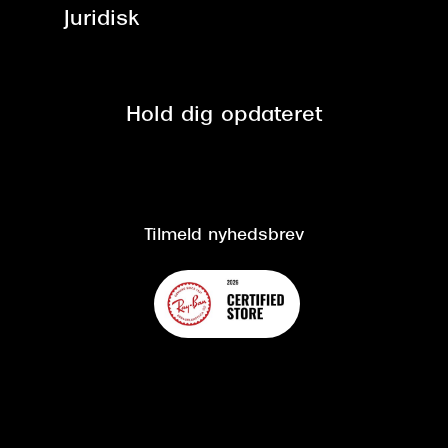
ved +999 kr.
Brillerens
Juridisk
Brilleabonnement All-Inclusive™
Tilmeld nyhedsbrev
Fri retur på online køb
Mærker & sortiment
Se nuværende tilbud
Privatlivspolitik
Presse
Spørgsmål & svar (FAQ)
Retur
Hold dig opdateret
Cookiepolitik
CSR
Salgs- og leveringsbetingelser
Salgs- og leveringsbetingelser
Om Synoptik
Kundeservice
Tilgængelighedserklæring
Tilmeld nyhedsbrev