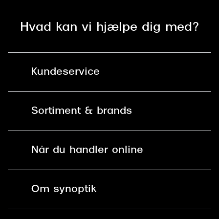
Hvad kan vi hjælpe dig med?
Kundeservice
Kontakt os
Sortiment & brands
Mit Synoptik
Solbriller
Find butik - +100 butikker i hele DK
Når du handler online
Briller
Bestil tid
Fri levering til butik
Kontaktlinser
Spørgsmål & svar (FAQ)
Om synoptik
Læsebriller
Fri levering til udleveringssted
Synoptik Erhverv / B2B
Job & karriere