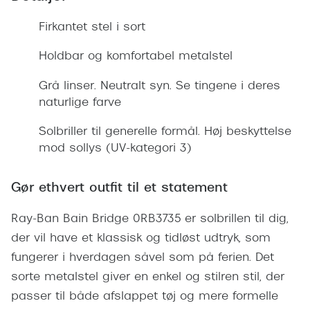
Giorgio 
Populære brillemærker
Firkantet stel i sort
Burberry
Ray-Ban
Holdbar og komfortabel metalstel
Versace
Oakley
Grå linser. Neutralt syn. Se tingene i deres
Jimmy C
naturlige farve
Emporio Armani
Tiffany &
Solbriller til generelle formål. Høj beskyttelse
Hugo Boss
mod sollys (UV-kategori 3)
Sportsbri
Ralph Lauren
Cykelbril
Gør ethvert outfit til et statement
Polo Ralph Lauren
Løbebrill
Coach
Ray-Ban Bain Bridge 0RB3735 er solbrillen til dig,
Form & 
der vil have et klassisk og tidløst udtryk, som
Vogue
fungerer i hverdagen såvel som på ferien. Det
Ovale sol
Skaga
sorte metalstel giver en enkel og stilren stil, der
Cat eye s
passer til både afslappet tøj og mere formelle
Dyrberg/Kern