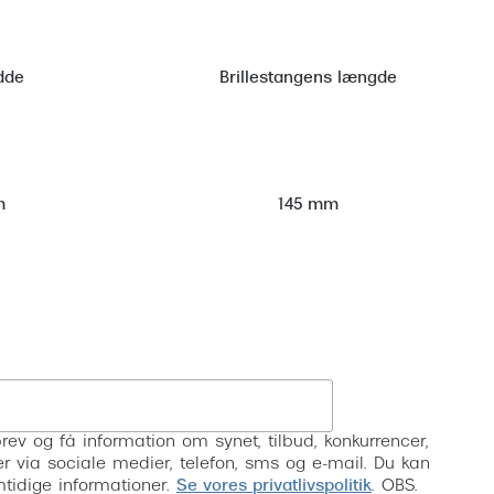
dde
Brillestangens længde
m
145 mm
Tilmeld
rev og få information om synet, tilbud, konkurrencer,
inser via sociale medier, telefon, sms og e-mail. Du kan
mtidige informationer.
Se vores privatlivspolitik
. OBS.