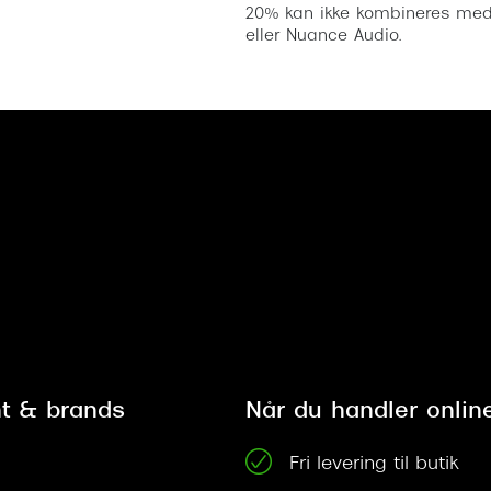
20% kan ikke kombineres med a
eller Nuance Audio.
t & brands
Når du handler onlin
Fri levering til butik