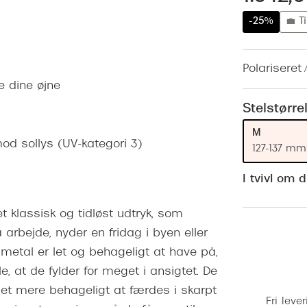
 (konjunktivitis)
ossa
Giorgio Armani
PRECISION1™
-25%
💼 Ti
inser gratis
Brilleabonnement All-Inclusive™
Burberry
bonnement - Vilkår og
Finansieringsmuligheder
uren
Versace
Polariseret /
Forsikring
e dine øjne
Jimmy Choo
k og -kontrol
Stelstørre
nge
Tiffany & Co.
M
 mod sollys (UV-kategori 3)
127-137 mm
I tvivl om 
t klassisk og tidløst udtryk, som
arbejde, nyder en fridag i byen eller
t metal er let og behageligt at have på,
, at de fylder for meget i ansigtet. De
det mere behageligt at færdes i skarpt
Fri lever