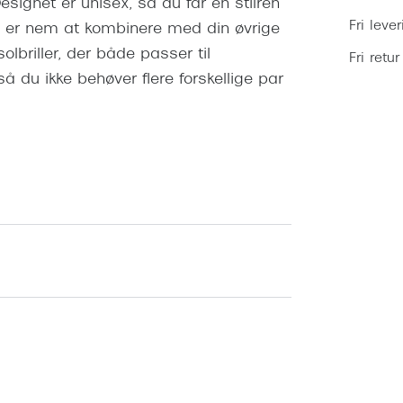
Designet er unisex, så du får en stilren
Fri leve
 er nem at kombinere med din øvrige
briller, der både passer til
Fri retur
du ikke behøver flere forskellige par