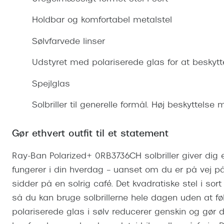
Se udvalg af Oakley Meta
Øjenbetændelse
Brilletyper
Prada Linea R
Tilbehør til briller
Polariserede solbriller
Endagslinser
Webshop FAQ
Oplev kontaktl
Holdbar og komfortabel metalstel
Skærmbriller
Vogue
Behandling af tørre øjne
Månedslinser
Butiksoversigt
Kontaktlinsea
Sølvfarvede linser
Sikkerhedsbriller
Polo Ralph La
FAQ
Udstyret med polariserede glas for at beskytt
Arbejdsbriller
Ray-Ban Kids
Kontaktlinsetje
Spejlglas
Armani Excha
Polaroid
Solbriller til generelle formål. Høj beskyttelse
Gør ethvert outfit til et statement
Ray-Ban Polarized+ 0RB3736CH solbriller giver dig e
fungerer i din hverdag – uanset om du er på vej på 
sidder på en solrig café. Det kvadratiske stel i sor
så du kan bruge solbrillerne hele dagen uden at føle
polariserede glas i sølv reducerer genskin og gør 