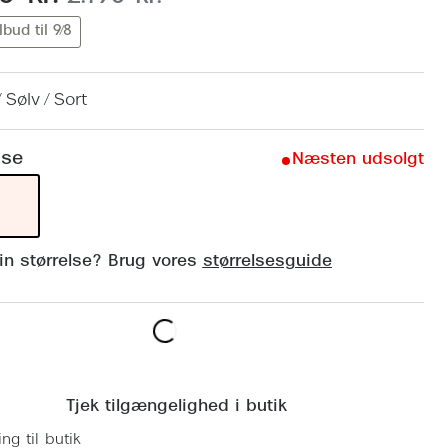
Vogue
lbud til 9/8
Firkantede solbriller
Skaga
Sorte solbriller
Dyrberg
 Sølv / Sort
Brune solbriller
BOSS E
lse
Næsten udsolgt
Peak Pe
Armani
Björn B
din størrelse? Brug vores
størrelsesguide
Læg i kurv
Tjek tilgængelighed i butik
ing til butik