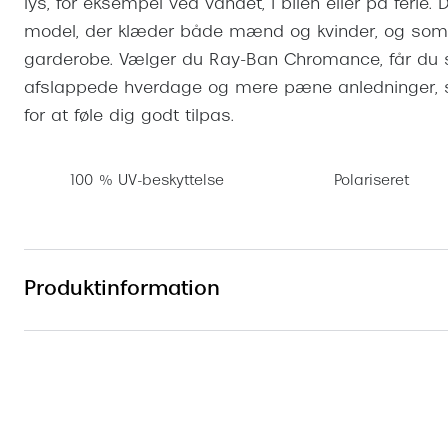
lys, for eksempel ved vandet, i bilen eller på ferie. 
model, der klæder både mænd og kvinder, og som
garderobe. Vælger du Ray-Ban Chromance, får du sol
afslappede hverdage og mere pæne anledninger, så 
for at føle dig godt tilpas.
100 % UV-beskyttelse
Polariseret
Produktinformation