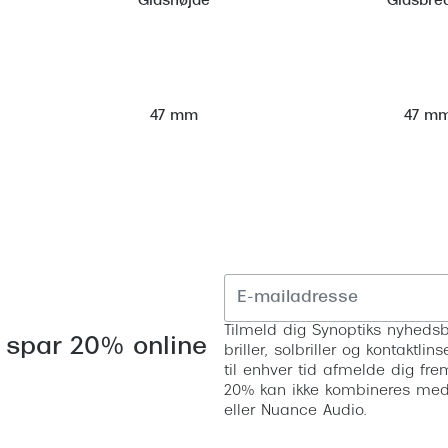
Glashøjde
Glasbre
47 m
47 mm
Tilmeld dig Synoptiks nyhedsb
 spar 20% online
briller, solbriller og kontaktl
til enhver tid afmelde dig fre
20% kan ikke kombineres med a
eller Nuance Audio.