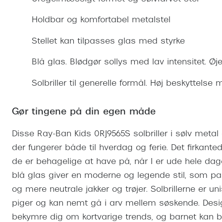
Se udvalg af Oakley Meta
Øjenbetændelse
Brilletyper
Prada Linea R
Tilbehør til briller
Polariserede solbriller
Endagslinser
Webshop FAQ
Oplev kontaktl
Holdbar og komfortabel metalstel
Skærmbriller
Vogue
Behandling af tørre øjne
Månedslinser
Butiksoversigt
Kontaktlinsea
Stellet kan tilpasses glas med styrke
Sikkerhedsbriller
Polo Ralph La
FAQ
Blå glas. Blødgør sollys med lav intensitet. Ø
Arbejdsbriller
Ray-Ban Kids
Kontaktlinsetje
Solbriller til generelle formål. Høj beskyttelse
Armani Excha
Polaroid
Gør tingene på din egen måde
Disse Ray-Ban Kids 0RJ9565S solbriller i sølv metal g
der fungerer både til hverdag og ferie. Det firkante
de er behagelige at have på, når I er ude hele dage
blå glas giver en moderne og legende stil, som pa
og mere neutrale jakker og trøjer. Solbrillerne er 
piger og kan nemt gå i arv mellem søskende. Design
bekymre dig om kortvarige trends, og barnet kan