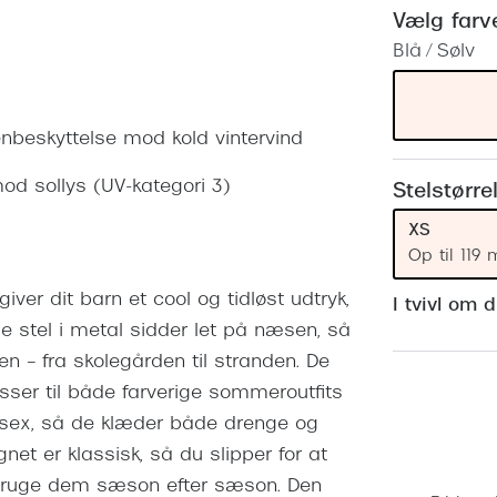
 (konjunktivitis)
ossa
Giorgio Armani
PRECISION1™
Vælg farv
inser gratis
Brilleabonnement All-Inclusive™
Blå / Sølv
Burberry
bonnement - Vilkår og
Finansieringsmuligheder
uren
Versace
Forsikring
jenbeskyttelse mod kold vintervind
Jimmy Choo
k og -kontrol
 mod sollys (UV-kategori 3)
nge
Tiffany & Co.
Stelstørre
XS
Op til 119
iver dit barn et cool og tidløst udtryk,
I tvivl om 
de stel i metal sidder let på næsen, så
n – fra skolegården til stranden. De
sser til både farverige sommeroutfits
unisex, så de klæder både drenge og
et er klassisk, så du slipper for at
 bruge dem sæson efter sæson. Den