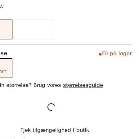
Vogue
e:
Firkantede solbriller
Skaga
Sorte solbriller
Dyrberg
Brune solbriller
BOSS E
Peak Pe
lse
Få på lager
Armani
 mm
Björn B
din størrelse? Brug vores
størrelsesguide
Læg i kurv
Tjek tilgængelighed i butik