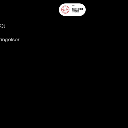
AQ)
tingelser