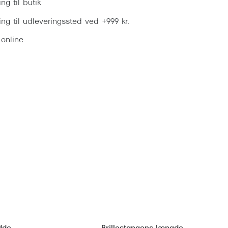
ing til butik
ring til udleveringssted ved +999 kr.
 online