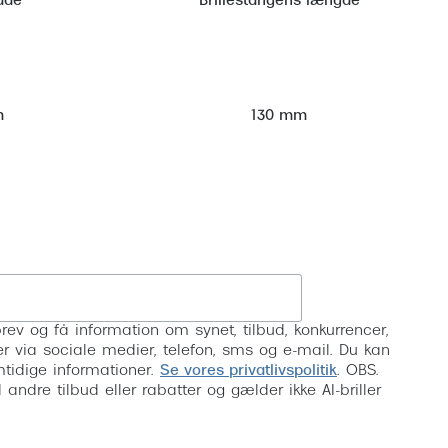
dde
Brillestangens længde
m
130 mm
Tilmeld
rev og få information om synet, tilbud, konkurrencer,
inser via sociale medier, telefon, sms og e-mail. Du kan
mtidige informationer.
Se vores privatlivspolitik
. OBS.
ndre tilbud eller rabatter og gælder ikke AI-briller