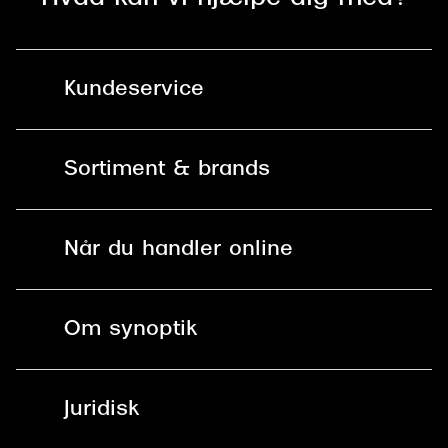
Kundeservice
Kontakt os
Sortiment & brands
Mit Synoptik
Solbriller
Find butik - +100 butikker i hele DK
Når du handler online
Briller
Bestil tid
Fri levering til butik
Kontaktlinser
Spørgsmål & svar (FAQ)
Om synoptik
Læsebriller
Fri levering til udleveringssted
Synoptik Erhverv / B2B
Job & karriere
ved +999 kr.
Brillerens
Juridisk
Brilleabonnement All-Inclusive™
Tilmeld nyhedsbrev
Fri retur på online køb
Mærker & sortiment