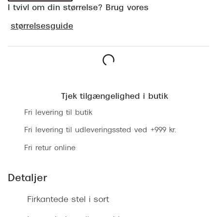
Ray-Ban 
I tvivl om din størrelse? Brug vores
Transitions®
Armani 
størrelsesguide
Stellest® til børn
Polaroid
Tilskud til briller
Eksklusi
Form og farve
Læg i kurv
Prada
Ansigtsform og briller
Tjek tilgængelighed i butik
Miu Miu
Briller til øjne, næse, bryn og kinder
Fri levering til butik
Saint La
Runde briller
Fri levering til udleveringssted ved +999 kr.
Gucci
Fri retur online
Sorte briller
Bottega 
Pilotbriller
Detaljer
Tom For
Gennemsigtige briller
Firkantede stel i sort
Balenci
Røde briller