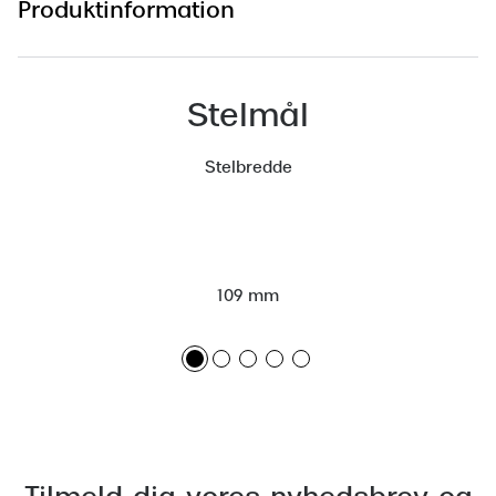
Produktinformation
Versace
Dolce & Gabbana
Stelmål
Persol
Giorgio Armani
Stelbredde
Michael Kors
Miu Miu
109 mm
Tiffany & Co.