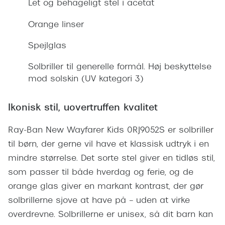
Let og behageligt stel i acetat
Giorgio 
Populære brillemærker
Burberry
Orange linser
Ray-Ban
Versace
Spejlglas
Oakley
Jimmy C
Solbriller til generelle formål. Høj beskyttelse
Emporio Armani
mod solskin (UV kategori 3)
Tiffany &
Hugo Boss
Ikonisk stil, uovertruffen kvalitet
Sportsbri
Ralph Lauren
Cykelbril
Ray-Ban New Wayfarer Kids 0RJ9052S er solbriller
Polo Ralph Lauren
til børn, der gerne vil have et klassisk udtryk i en
Løbebrill
Coach
mindre størrelse. Det sorte stel giver en tidløs stil,
Form & 
som passer til både hverdag og ferie, og de
Vogue
orange glas giver en markant kontrast, der gør
Ovale sol
Skaga
solbrillerne sjove at have på – uden at virke
Cat eye s
overdrevne. Solbrillerne er unisex, så dit barn kan
Dyrberg/Kern