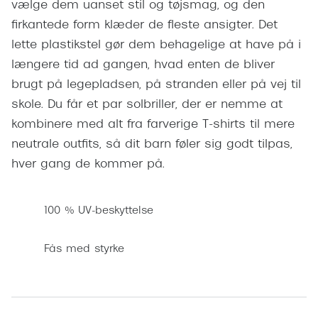
vælge dem uanset stil og tøjsmag, og den
Pilotsolbr
BOSS Eyewear
firkantede form klæder de fleste ansigter. Det
Runde sol
lette plastikstel gør dem behagelige at have på i
Peak Performance
længere tid ad gangen, hvad enten de bliver
Firkanted
Armani Exchange
brugt på legepladsen, på stranden eller på vej til
Sorte sol
Björn Borg
skole. Du får et par solbriller, der er nemme at
Brune sol
kombinere med alt fra farverige T-shirts til mere
Eksklusive brillemærker
neutrale outfits, så dit barn føler sig godt tilpas,
Mere om
hver gang de kommer på.
Gucci
Solbrille
Tom Ford
100 % UV-beskyttelse
Solbrille
Prada
Glastype
Fås med styrke
Moncler
Solbrille
Burberry
Transiti
Saint Laurent