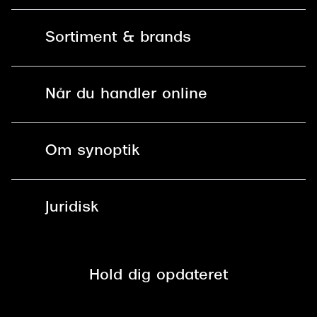
Kontakt os
Sortiment & brands
Mit Synoptik
Solbriller
Find butik - +100 butikker i hele DK
Når du handler online
Briller
Bestil tid
Fri levering til butik
Kontaktlinser
Spørgsmål & svar (FAQ)
Om synoptik
Læsebriller
Fri levering til udleveringssted
Synoptik Erhverv / B2B
Job & karriere
ved +999 kr.
Brillerens
Juridisk
Brilleabonnement All-Inclusive™
Tilmeld nyhedsbrev
Fri retur på online køb
Mærker & sortiment
Se nuværende tilbud
Privatlivspolitik
Presse
Spørgsmål & svar (FAQ)
Retur
Hold dig opdateret
Cookiepolitik
CSR
Salgs- og leveringsbetingelser
Salgs- og leveringsbetingelser
Om Synoptik