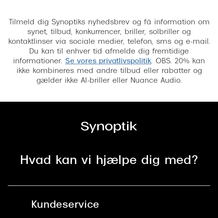
Tilmeld
Tilmeld dig Synoptiks nyhedsbrev og få information om
synet, tilbud, konkurrencer, briller, solbriller og
kontaktlinser via sociale medier, telefon, sms og e-mail.
Du kan til enhver tid afmelde dig fremtidige
informationer.
Se vores privatlivspolitik
. OBS. 20% kan
ikke kombineres med andre tilbud eller rabatter og
gælder ikke AI-briller eller Nuance Audio.
Hvad kan vi hjælpe dig med?
Kundeservice