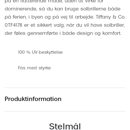
på en flatterende måde, uden at virke for
Pilotsolbr
BOSS Eyewear
dominerende, så du kan bruge solbrillerne både
Runde sol
på ferien, i byen og på vej til arbejde. Tiffany & Co.
Peak Performance
0TF4178 er et sikkert valg, når du vil have solbriller,
Firkanted
Armani Exchange
der føles gennemførte i både design og komfort.
Sorte sol
Björn Borg
Brune sol
100 % UV-beskyttelse
Eksklusive brillemærker
Mere om
Fås med styrke
Gucci
Solbrille
Tom Ford
Solbrille
Prada
Produktinformation
Glastype
Moncler
Solbrille
Burberry
Transiti
Stelmål
Saint Laurent