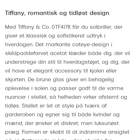
Giorgio 
Populære brillemærker
Tiffany, romantisk og tidløst design
Burberry
Ray-Ban
Med Tiffany & Co. 0TF4178 får du solbriller, der
Versace
Oakley
giver et klassisk og sofistikeret udtryk i
Jimmy C
hverdagen. Det markante cateye-design i
Emporio Armani
Tiffany &
skildpaddefarvet acetat klæder både dig, der vil
Hugo Boss
understrege din stil til hverdagstøjet, og dig, der
Sportsbri
vil have et elegant accessory til kjolen eller
Ralph Lauren
Cykelbril
skjorten. De brune glas giver en behagelig
Polo Ralph Lauren
oplevelse i solen og passer godt til de varme
Løbebrill
nuancer i stellet, så helheden virker afstemt og
Coach
Form & 
tidløs. Stellet er let at style på tværs af
Vogue
garderoben og egner sig til både kvinder og
Ovale sol
Skaga
mænd, der ønsker et diskret, men luksuriøst
Cat eye s
præg. Formen er skabt til at indramme ansigtet
Dyrberg/Kern