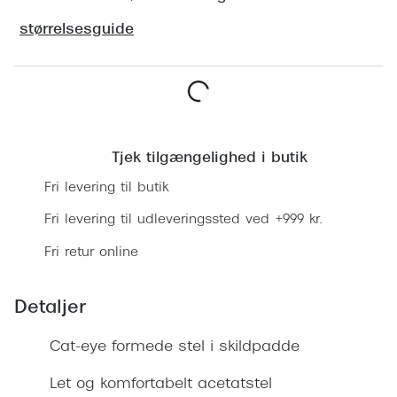
Ray-Ban 
Transitions®
størrelsesguide
Armani 
Stellest® til børn
Polaroid
Tilskud til briller
Eksklusi
Læg i kurv
Form og farve
Prada
Tjek tilgængelighed i butik
Ansigtsform og briller
Fri levering til butik
Miu Miu
Briller til øjne, næse, bryn og kinder
Fri levering til udleveringssted ved +999 kr.
Saint La
Runde briller
Fri retur online
Gucci
Sorte briller
Bottega 
Detaljer
Pilotbriller
Tom For
Gennemsigtige briller
Cat-eye formede stel i skildpadde
Balenci
Røde briller
Let og komfortabelt acetatstel