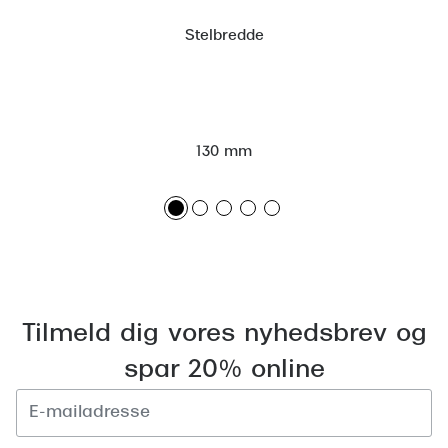
Versace
Stelbredde
Dolce & Gabbana
Persol
Giorgio Armani
130 mm
Michael Kors
Miu Miu
Tiffany & Co.
Tilmeld dig vores nyhedsbrev og
spar 20% online