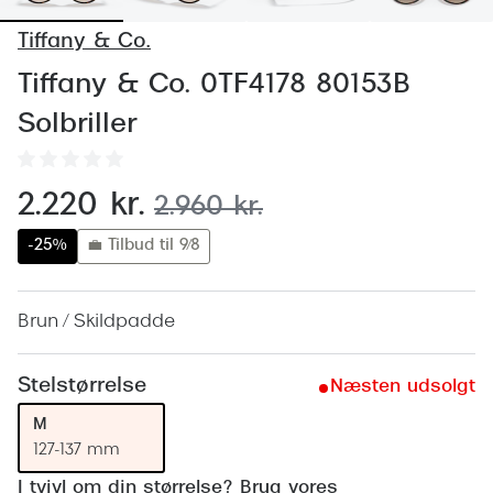
Behandling af tørre øjne
Populær
Tiffany & Co.
Få tjekket dit syn
Ray-Ban
Tiffany & Co. 0TF4178 80153B
Synsprøve med sundhedstjek
Oakley
Solbriller
Test dit behov for abonnement
Emporio
SynsJournal
Michael 
nu:
2.220 kr.
før:
2.960 kr.
Forskning i øjensygdomme
Persol
-25%
💼 Tilbud til 9/8
Ralph La
Mere om briller
Brun / Skildpadde
Peak Pe
Brillemode 2026
Prada Li
Brilleglas og priser
Stelstørrelse
Næsten udsolgt
Vogue
Bedste brilleglas
M
127-137 mm
Polo Ral
Nikon brilleglas
I tvivl om din størrelse? Brug vores