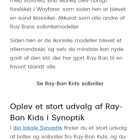
med stolthed. Bob Marley blev hurtigt
Pilotsolbr
Dyrberg/Kern
forelsket i Wayfarer, som siden hen er blevet
Runde sol
en sand klassiker. Akkurat som alle andre af
BOSS Eyewear
Ray-Bans solbrillemodeller.
Firkanted
Peak Performance
Siden hen er de ikoniske modeller blevet et
Sorte sol
Armani Exchange
allemandseje, og selv de mindste kan nyde
Brune sol
Björn Borg
godt af den stil, der har gjort Ray-Ban til en
favorit blandt alle.
Mere om
Eksklusive brillemærker
Solbrille
Se Ray-Ban Kids solbriller
Gucci
Solbrille
Tom Ford
Oplev et stort udvalg af Ray-
Glastype
Prada
Ban Kids i Synoptik
Solbrille
Moncler
I
din lokale Synoptik
finder du et stort udvalg
Transiti
Burberry
af briller og solbriller fra Ray-Ban Kids, og du