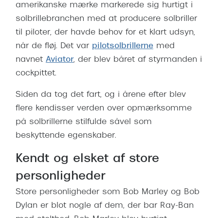
Giorgio 
amerikanske mærke markerede sig hurtigt i
Røde briller
solbrillebranchen med at producere solbriller
Burberry
til piloter, der havde behov for et klart udsyn,
Populære brillemærker
Versace
når de fløj. Det var
pilotsolbrillerne
med
Ray-Ban
navnet
Aviator
, der blev båret af styrmanden i
Jimmy C
cockpittet.
Oakley
Tiffany &
Emporio Armani
Siden da tog det fart, og i årene efter blev
Sportsbri
flere kendisser verden over opmærksomme
Hugo Boss
Cykelbril
på solbrillerne stilfulde såvel som
Ralph Lauren
beskyttende egenskaber.
Løbebrill
Polo Ralph Lauren
Kendt og elsket af store
Form & 
Coach
personligheder
Ovale sol
Vogue
Store personligheder som Bob Marley og Bob
Cat eye s
Dylan er blot nogle af dem, der bar Ray-Ban
Skaga