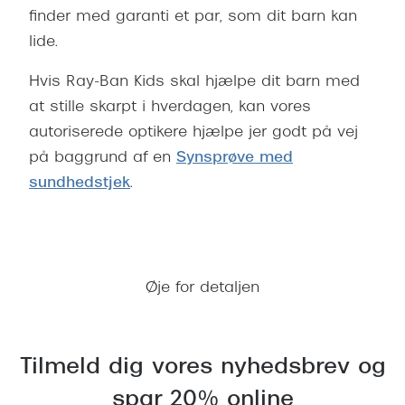
finder med garanti et par, som dit barn kan
Saint Laurent
lide.
Versace
Hvis Ray-Ban Kids skal hjælpe dit barn med
Dolce & Gabbana
at stille skarpt i hverdagen, kan vores
autoriserede optikere hjælpe jer godt på vej
Persol
på baggrund af en
Synsprøve med
Giorgio Armani
sundhedstjek
.
Michael Kors
Bestil tid til synsprøve
Miu Miu
Tiffany & Co.
Øje for detaljen
Tilmeld dig vores nyhedsbrev og
spar 20% online