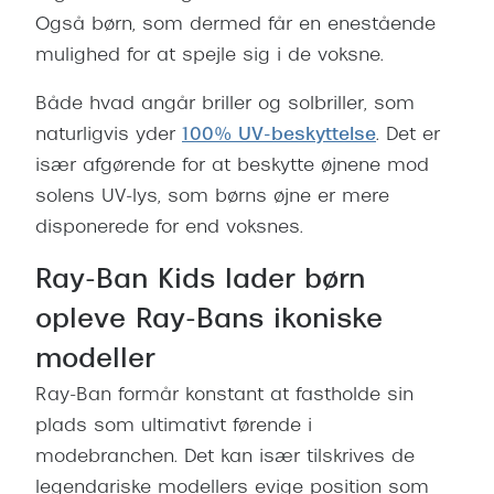
Behandling af tørre øjne
Populær
Også børn, som dermed får en enestående
Få tjekket dit syn
mulighed for at spejle sig i de voksne.
Ray-Ban
Synsprøve med sundhedstjek
Oakley
Både hvad angår briller og solbriller, som
naturligvis yder
100% UV-beskyttelse
. Det er
Test dit behov for abonnement
Emporio
især afgørende for at beskytte øjnene mod
SynsJournal
Michael 
solens UV-lys, som børns øjne er mere
disponerede for end voksnes.
Forskning i øjensygdomme
Persol
Ray-Ban Kids lader børn
Ralph La
Mere om briller
opleve Ray-Bans ikoniske
Peak Pe
Brillemode 2026
modeller
Prada Li
Brilleglas og priser
Ray-Ban formår konstant at fastholde sin
Vogue
Bedste brilleglas
plads som ultimativt førende i
Polo Ral
modebranchen. Det kan især tilskrives de
Nikon brilleglas
legendariske modellers evige position som