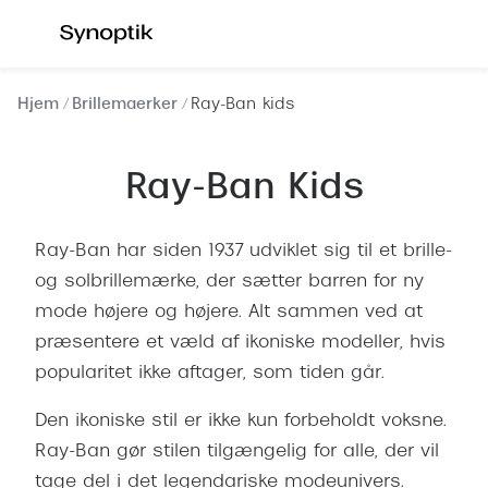
Gå til
indhold
Se alle briller
Se alle s
Hjem
Brillemaerker
Ray-Ban kids
Kategorier
Kategor
Ray-Ban Kids
Brilleabonnement All-Inclusive™
Outlet - 
Damer
Nyheder
Ray-Ban har siden 1937 udviklet sig til et brille-
Herrer
Populære 
og solbrillemærke, der sætter barren for ny
mode højere og højere. Alt sammen ved at
Børn
Damer
præsentere et væld af ikoniske modeller, hvis
Køb blue light briller online
Herrer
popularitet ikke aftager, som tiden går.
Køb læsebriller online
Børn
Den ikoniske stil er ikke kun forbeholdt voksne.
Tilbehør til briller
Polariser
Ray-Ban gør stilen tilgængelig for alle, der vil
tage del i det legendariske modeunivers.