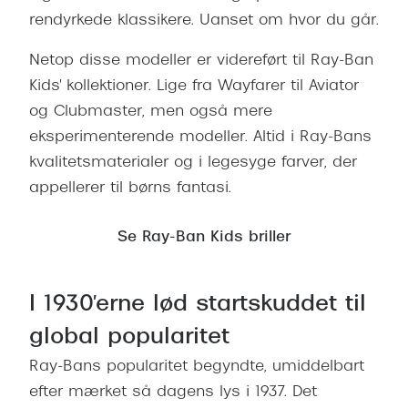
Ray-Ban 
Transitions®
rendyrkede klassikere. Uanset om hvor du går.
Armani 
Stellest® til børn
Netop disse modeller er videreført til Ray-Ban
Polaroid
Kids' kollektioner. Lige fra Wayfarer til Aviator
Brilleindsamling til Ghana
og Clubmaster, men også mere
Eksklusi
Tilskud til briller
eksperimenterende modeller. Altid i Ray-Bans
Prada
kvalitetsmaterialer og i legesyge farver, der
Form og farve
appellerer til børns fantasi.
Miu Miu
Ansigtsform og briller
Saint La
Se Ray-Ban Kids briller
Briller til øjne, næse, bryn og kinder
Gucci
Runde briller
I 1930'erne lød startskuddet til
Bottega 
Sorte briller
global popularitet
Tom For
Pilotbriller
Ray-Bans popularitet begyndte, umiddelbart
Balenci
Gennemsigtige briller
efter mærket så dagens lys i 1937. Det