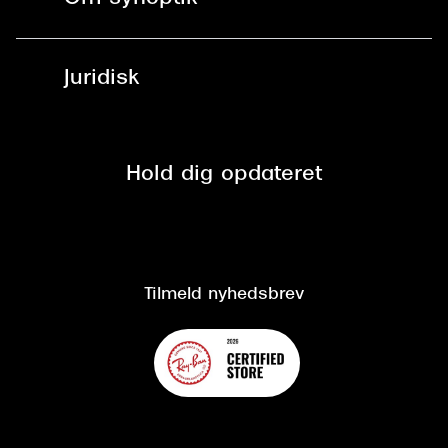
Læsebriller
Fri levering til udleveringssted
Synoptik Erhverv / B2B
Job & karriere
ved +999 kr.
Brillerens
Juridisk
Brilleabonnement All-Inclusive™
Tilmeld nyhedsbrev
Fri retur på online køb
Mærker & sortiment
Se nuværende tilbud
Privatlivspolitik
Presse
Spørgsmål & svar (FAQ)
Retur
Hold dig opdateret
Cookiepolitik
CSR
Salgs- og leveringsbetingelser
Salgs- og leveringsbetingelser
Om Synoptik
Kundeservice
Tilgængelighedserklæring
Tilmeld nyhedsbrev