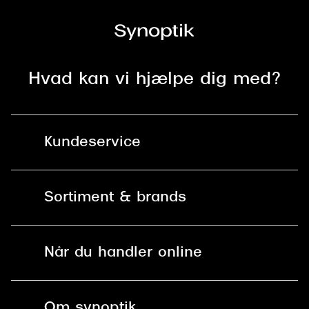
Versace
Dolce & Gabbana
Persol
Hvad kan vi hjælpe dig med?
Giorgio Armani
Michael Kors
Kundeservice
Miu Miu
Kontakt os
Tiffany & Co.
Sortiment & brands
Mit Synoptik
Solbriller
Find butik - +100 butikker i hele DK
Når du handler online
Briller
Bestil tid
Fri levering til butik
Kontaktlinser
Spørgsmål & svar (FAQ)
Om synoptik