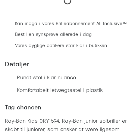
Ray-Ban 
Transitions®
Bestil synsprøve
Armani 
Stellest® til børn
Kan indgå i vores Brilleabonnement All-Inclusive™
Polaroid
Tilskud til briller
Bestil en synsprøve allerede i dag
Eksklusi
Form og farve
Vores dygtige optikere står klar i butikken
Prada
Ansigtsform og briller
Detaljer
Miu Miu
Briller til øjne, næse, bryn og kinder
Saint La
Rundt stel i klar nuance.
Runde briller
Gucci
Komfortabelt letvægtsstel i plastik.
Sorte briller
Bottega 
Pilotbriller
Tag chancen
Tom For
Gennemsigtige briller
Ray-Ban Kids 0RY1594. Ray-Ban Junior solbriller er
Balenci
Røde briller
skabt til juniorer, som ønsker at være ligesom