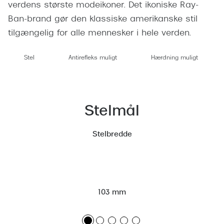
Giorgio 
verdens største modeikoner. Det ikoniske Ray-
Populære brillemærker
Ban-brand gør den klassiske amerikanske stil
Burberry
tilgængelig for alle mennesker i hele verden.
Ray-Ban
Versace
Oakley
Stel
Antirefleks muligt
Hærdning muligt
Jimmy C
Emporio Armani
Tiffany &
Hugo Boss
Sportsbri
Stelmål
Ralph Lauren
Cykelbril
Stelbredde
Polo Ralph Lauren
Løbebrill
Coach
Form & 
Vogue
Ovale sol
103 mm
Skaga
Cat eye s
Dyrberg/Kern