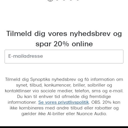
Pilotsolbr
BOSS Eyewear
Runde sol
Peak Performance
Firkanted
Armani Exchange
Tilmeld dig vores nyhedsbrev og
Sorte sol
Björn Borg
spar 20% online
Brune sol
Eksklusive brillemærker
Mere om
Gucci
Tilmeld
Solbrille
Tom Ford
Tilmeld dig Synoptiks nyhedsbrev og få information om
synet, tilbud, konkurrencer, briller, solbriller og
Solbrille
Prada
kontaktlinser via sociale medier, telefon, sms og e-mail.
Du kan til enhver tid afmelde dig fremtidige
Glastype
Moncler
informationer.
Se vores privatlivspolitik
. OBS. 20% kan
ikke kombineres med andre tilbud eller rabatter og
Solbrille
Burberry
gælder ikke AI-briller eller Nuance Audio.
Transiti
Saint Laurent