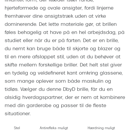
firkantet form, der klæder især runde,
Giorgio 
Populære brillemærker
hjerteformede og ovale ansigter, fordi linjerne
Burberry
fremhæver dine ansigtstræk uden at virke
Ray-Ban
dominerende. Det lette materiale gør, at brillen
Versace
Oakley
føles behagelig at have på en hel arbejdsdag, på
Jimmy C
studiet eller når du er på farten. Det er en brille,
Emporio Armani
Tiffany &
du nemt kan bruge både til skjorte og blazer og
Hugo Boss
til en mere afslappet stil, uden at du behøver at
Sportsbri
skifte mellem forskellige briller. Det helt stel giver
Ralph Lauren
Cykelbril
en tydelig og veldefineret kant omkring glassene,
Polo Ralph Lauren
som mange oplever som både maskulin og
Løbebrill
tidløs. Vælger du denne DbyD brille, får du en
Coach
Form & 
alsidig hverdagspartner, der er nem at kombinere
Vogue
med din garderobe og passer til de fleste
Ovale sol
Skaga
situationer.
Cat eye s
Dyrberg/Kern
Stel
Antirefleks muligt
Hærdning muligt