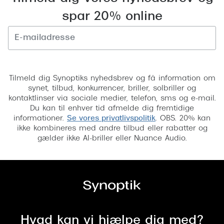
Versace
spar 20% online
Dolce & Gabbana
Persol
Tilmeld
Giorgio Armani
Tilmeld dig Synoptiks nyhedsbrev og få information om
synet, tilbud, konkurrencer, briller, solbriller og
Michael Kors
kontaktlinser via sociale medier, telefon, sms og e-mail.
Du kan til enhver tid afmelde dig fremtidige
Miu Miu
informationer.
Se vores privatlivspolitik
. OBS. 20% kan
ikke kombineres med andre tilbud eller rabatter og
Tiffany & Co.
gælder ikke AI-briller eller Nuance Audio.
Hvad kan vi hjælpe dig med?