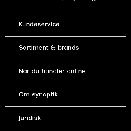
Kundeservice
Kontakt os
Sortiment & brands
Mit Synoptik
Solbriller
Find butik - +100 butikker i hele DK
Når du handler online
Briller
Bestil tid
Fri levering til butik
Kontaktlinser
Spørgsmål & svar (FAQ)
Om synoptik
Læsebriller
Fri levering til udleveringssted
Synoptik Erhverv / B2B
Job & karriere
ved +999 kr.
Brillerens
Juridisk
Brilleabonnement All-Inclusive™
Tilmeld nyhedsbrev
Fri retur på online køb
Mærker & sortiment
Se nuværende tilbud