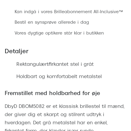
Ray-Ban 
Transitions®
Kan indgå i vores Brilleabonnement All-Inclusive™
Armani 
Stellest® til børn
Bestil en synsprøve allerede i dag
Polaroid
Tilskud til briller
Vores dygtige optikere står klar i butikken
Eksklusi
Form og farve
Detaljer
Prada
Ansigtsform og briller
Miu Miu
Rektangulært/firkantet stel i gråt
Briller til øjne, næse, bryn og kinder
Saint La
Holdbart og komfortabelt metalstel
Runde briller
Gucci
Sorte briller
Fremstillet med holdbarhed for øje
Bottega 
Pilotbriller
DbyD DBOM5082 er et klassisk brillestel til mænd,
Tom For
Gennemsigtige briller
der giver dig et skarpt og stilrent udtryk i
Balenci
hverdagen. Det grå metalstel har en enkel,
Røde briller