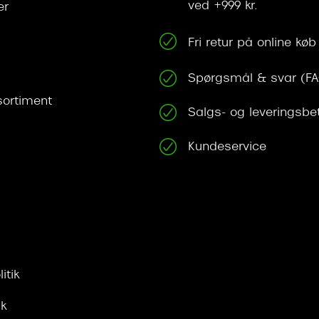
ved +999 kr.
er
Fri retur på online køb
Spørgsmål & svar (F
ortiment
Salgs- og leveringsbe
Kundeservice
itik
ik