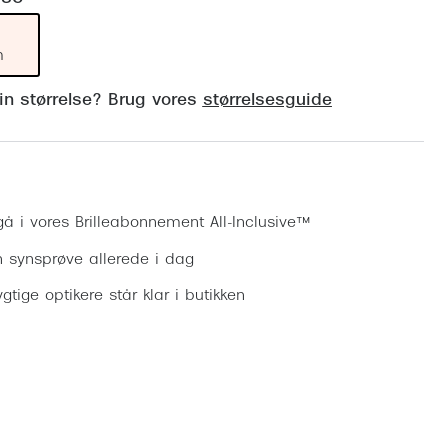
Vogue
Firkantede solbriller
Skaga
m
Sorte solbriller
Dyrberg
din størrelse? Brug vores
størrelsesguide
Brune solbriller
BOSS E
Peak Pe
Bestil synsprøve
Armani
gå i vores Brilleabonnement All-Inclusive™
Björn B
n synsprøve allerede i dag
gtige optikere står klar i butikken