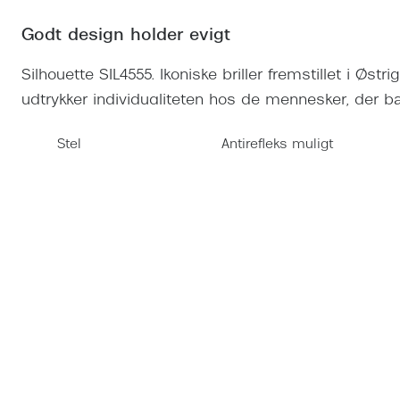
Se udvalg af Oakley Meta
Øjenbetændelse
Brilletyper
Prada Linea R
Tilbehør til briller
Polariserede solbriller
Endagslinser
Webshop FAQ
Oplev kontaktl
Godt design holder evigt
Skærmbriller
Vogue
Behandling af tørre øjne
Månedslinser
Butiksoversigt
Kontaktlinsea
Silhouette SIL4555. Ikoniske briller fremstillet i Østr
Sikkerhedsbriller
Polo Ralph La
FAQ
udtrykker individualiteten hos de mennesker, der 
Arbejdsbriller
Ray-Ban Kids
Kontaktlinsetje
Stel
Antirefleks muligt
Armani Excha
Polaroid