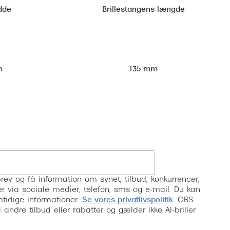
dde
Brillestangens længde
m
135 mm
Tilmeld
rev og få information om synet, tilbud, konkurrencer,
inser via sociale medier, telefon, sms og e-mail. Du kan
mtidige informationer.
Se vores privatlivspolitik
. OBS.
ndre tilbud eller rabatter og gælder ikke AI-briller