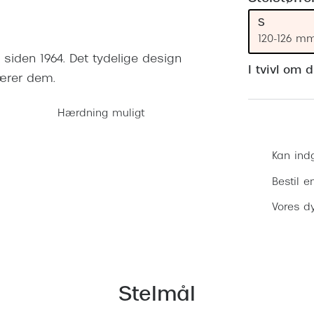
 (konjunktivitis)
ossa
Giorgio Armani
PRECISION1™
S
inser gratis
Brilleabonnement All-Inclusive™
Burberry
120-126 m
bonnement - Vilkår og
Finansieringsmuligheder
ig siden 1964. Det tydelige design
uren
Versace
I tvivl om 
bærer dem.
Forsikring
Jimmy Choo
k og -kontrol
Hærdning muligt
nge
Tiffany & Co.
Kan ind
Bestil e
Vores dy
Stelmål