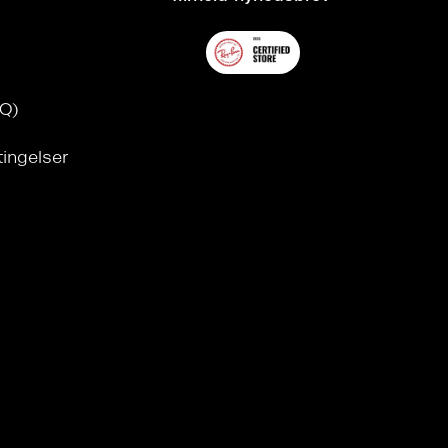
AQ)
tingelser