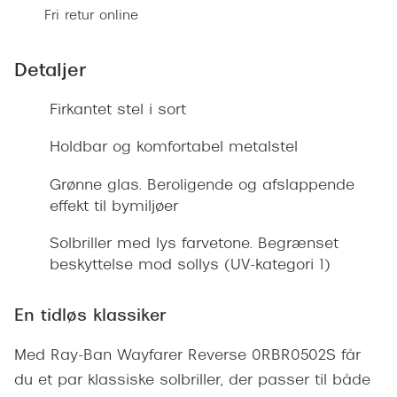
Giorgio 
Fri retur online
Populære brillemærker
Burberry
Ray-Ban
Detaljer
Versace
Oakley
Firkantet stel i sort
Jimmy C
Emporio Armani
Holdbar og komfortabel metalstel
Tiffany &
Hugo Boss
Grønne glas. Beroligende og afslappende
Sportsbri
Ralph Lauren
effekt til bymiljøer
Cykelbril
Polo Ralph Lauren
Solbriller med lys farvetone. Begrænset
Løbebrill
beskyttelse mod sollys (UV-kategori 1)
Coach
Form & 
Vogue
En tidløs klassiker
Ovale sol
Skaga
Med Ray-Ban Wayfarer Reverse 0RBR0502S får
Cat eye s
du et par klassiske solbriller, der passer til både
Dyrberg/Kern