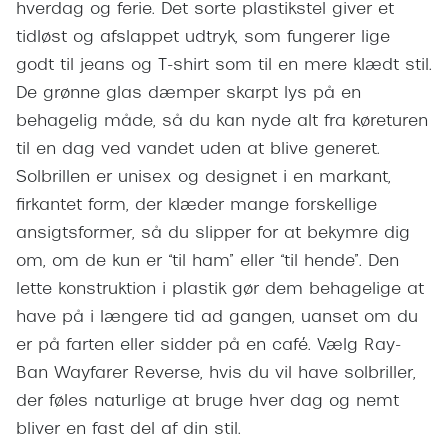
hverdag og ferie. Det sorte plastikstel giver et
Pilotsolbr
BOSS Eyewear
tidløst og afslappet udtryk, som fungerer lige
Runde sol
Peak Performance
godt til jeans og T-shirt som til en mere klædt stil.
Firkanted
De grønne glas dæmper skarpt lys på en
Armani Exchange
behagelig måde, så du kan nyde alt fra køreturen
Sorte sol
Björn Borg
til en dag ved vandet uden at blive generet.
Brune sol
Solbrillen er unisex og designet i en markant,
Eksklusive brillemærker
firkantet form, der klæder mange forskellige
Mere om
ansigtsformer, så du slipper for at bekymre dig
Gucci
om, om de kun er “til ham” eller “til hende”. Den
Solbrille
Tom Ford
lette konstruktion i plastik gør dem behagelige at
Solbrille
Prada
have på i længere tid ad gangen, uanset om du
Glastype
er på farten eller sidder på en café. Vælg Ray-
Moncler
Ban Wayfarer Reverse, hvis du vil have solbriller,
Solbrille
Burberry
der føles naturlige at bruge hver dag og nemt
Transiti
bliver en fast del af din stil.
Saint Laurent