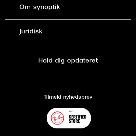
Fri levering til butik
Kontaktlinser
Spørgsmål & svar (FAQ)
Om synoptik
Læsebriller
Fri levering til udleveringssted
Synoptik Erhverv / B2B
Job & karriere
ved +999 kr.
Brillerens
Juridisk
Brilleabonnement All-Inclusive™
Tilmeld nyhedsbrev
Fri retur på online køb
Mærker & sortiment
Se nuværende tilbud
Privatlivspolitik
Presse
Spørgsmål & svar (FAQ)
Retur
Hold dig opdateret
Cookiepolitik
CSR
Salgs- og leveringsbetingelser
Salgs- og leveringsbetingelser
Om Synoptik
Kundeservice
Tilgængelighedserklæring
Tilmeld nyhedsbrev