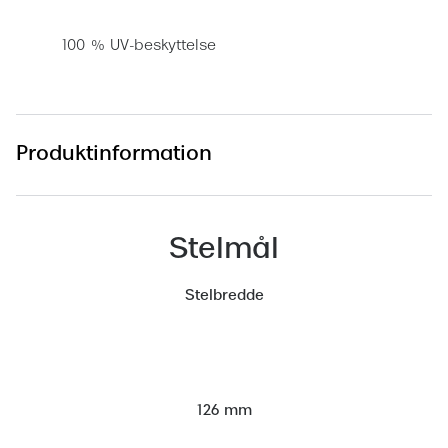
Versace
100 % UV-beskyttelse
Dolce & Gabbana
Persol
Giorgio Armani
Produktinformation
Michael Kors
Miu Miu
Stelmål
Tiffany & Co.
Stelbredde
126 mm