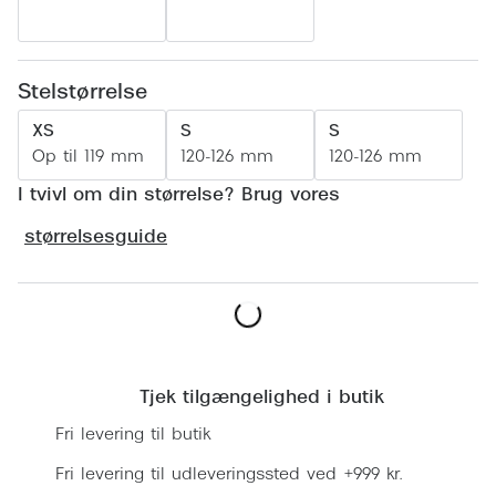
Ray-Ban 
Transitions®
Armani 
Stellest® til børn
Stelstørrelse
Polaroid
Tilskud til briller
XS
S
S
Eksklusi
Op til 119 mm
120-126 mm
120-126 mm
Form og farve
I tvivl om din størrelse? Brug vores
Prada
Ansigtsform og briller
størrelsesguide
Miu Miu
Briller til øjne, næse, bryn og kinder
Saint La
Runde briller
Gucci
Sorte briller
Læg i kurv
Bottega 
Pilotbriller
Tjek tilgængelighed i butik
Tom For
Gennemsigtige briller
Fri levering til butik
Balenci
Røde briller
Fri levering til udleveringssted ved +999 kr.