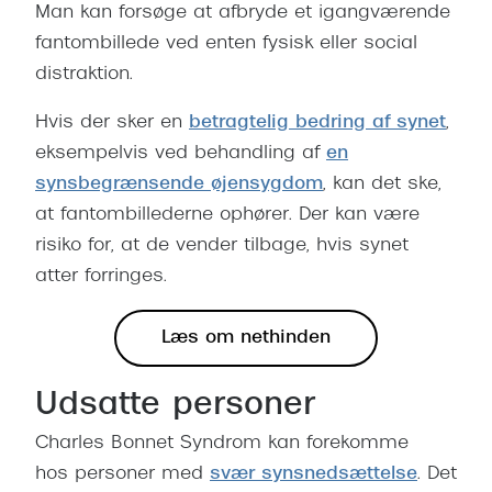
Man kan forsøge at afbryde et igangværende
Pilotsolbr
BOSS Eyewear
fantombillede ved enten fysisk eller social
Runde sol
Peak Performance
distraktion.
Firkanted
Armani Exchange
Hvis der sker en
betragtelig bedring af synet
,
Sorte sol
eksempelvis ved behandling af
en
Björn Borg
synsbegrænsende øjensygdom
, kan det ske,
Brune sol
Eksklusive brillemærker
at fantombillederne ophører. Der kan være
Mere om
risiko for, at de vender tilbage, hvis synet
Gucci
atter forringes.
Solbrille
Tom Ford
Solbrille
Læs om nethinden
Prada
Glastype
Moncler
Udsatte personer
Solbrille
Burberry
Charles Bonnet Syndrom kan forekomme
Transiti
hos personer med
svær synsnedsættelse
. Det
Saint Laurent