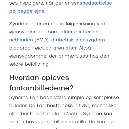
ses hyppigere, når der er
synsnedsættelse
Versace
på begge øjne
.
Dolce & Gabbana
Syndromet er en mulig følgevirkning ved
Persol
øjensygdomme som
alderspletter på
nethinden
(AMD),
diabetisk øjensygdom
,
Giorgio Armani
blodprop i øjet og
grøn stær
. Altså
Michael Kors
øjensygdomme, der primært ses hos den
ældre befolkning.
Miu Miu
Hvordan opleves
Tiffany & Co.
fantombillederne?
Synerne kan både være simple og komplekse
billeder. De kan bestå f.eks. af dyr, mennesker
eller bestå af simple mønstre. Synerne kan
være i bevægelse eller stå stille. De kan også