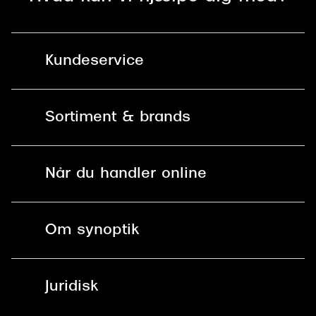
Kundeservice
Kontakt os
Sortiment & brands
Mit Synoptik
Solbriller
Find butik - +100 butikker i hele DK
Når du handler online
Briller
Bestil tid
Fri levering til butik
Kontaktlinser
Spørgsmål & svar (FAQ)
Om synoptik
Læsebriller
Fri levering til udleveringssted
Synoptik Erhverv / B2B
Job & karriere
ved +999 kr.
Brillerens
Juridisk
Brilleabonnement All-Inclusive™
Tilmeld nyhedsbrev
Fri retur på online køb
Mærker & sortiment