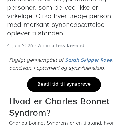
Behandling af tørre øjne
Populær
personer, som de ved ikke er
Få tjekket dit syn
Ray-Ban
virkelige. Cirka hver tredje person
med markant synsnedsættelse
Synsprøve med sundhedstjek
Oakley
oplever tilstanden.
Test dit behov for abonnement
Emporio
4. juni 2026
- 3 minutters læsetid
SynsJournal
Michael 
Fagligt gennemgået af
Sarah Skipper Rose
,
Forskning i øjensygdomme
Persol
cand.san. i optometri og synsvidenskab.
Ralph La
Mere om briller
Peak Pe
Bestil tid til synsprøve
Brillemode 2026
Prada Li
Brilleglas og priser
Hvad er Charles Bonnet
Vogue
Bedste brilleglas
Syndrom?
Polo Ral
Nikon brilleglas
Charles Bonnet Syndrom er en tilstand, hvor