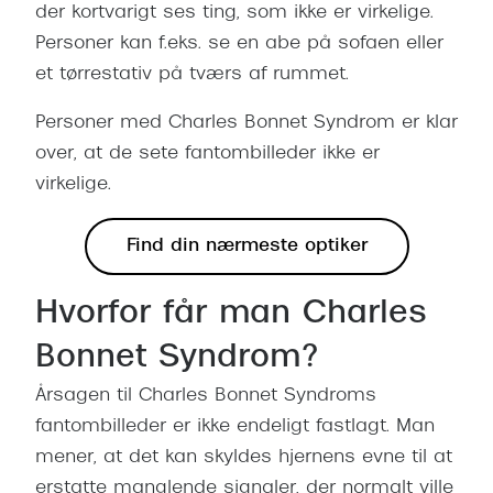
Ray-Ban 
der kortvarigt ses ting, som ikke er virkelige.
Transitions®
Personer kan f.eks. se en abe på sofaen eller
Armani 
Stellest® til børn
et tørrestativ på tværs af rummet.
Polaroid
Tilskud til briller
Personer med Charles Bonnet Syndrom er klar
Eksklusi
over, at de sete fantombilleder ikke er
Form og farve
virkelige.
Prada
Ansigtsform og briller
Miu Miu
Find din nærmeste optiker
Briller til øjne, næse, bryn og kinder
Saint La
Runde briller
Hvorfor får man Charles
Gucci
Sorte briller
Bonnet Syndrom?
Bottega 
Pilotbriller
Årsagen til Charles Bonnet Syndroms
Tom For
fantombilleder er ikke endeligt fastlagt. Man
Gennemsigtige briller
mener, at det kan skyldes hjernens evne til at
Balenci
Røde briller
erstatte manglende signaler, der normalt ville