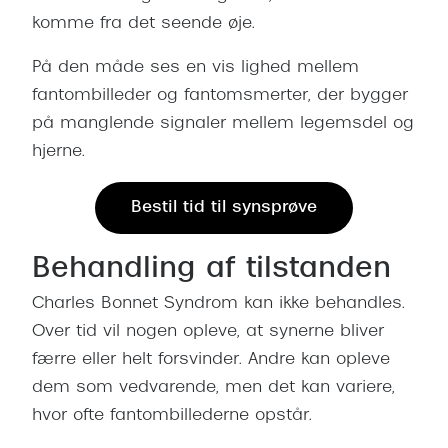
Giorgio 
komme fra det seende øje.
Populære brillemærker
Burberry
På den måde ses en vis lighed mellem
Ray-Ban
Versace
fantombilleder og fantomsmerter, der bygger
Oakley
på manglende signaler mellem legemsdel og
Jimmy C
hjerne.
Emporio Armani
Tiffany &
Hugo Boss
Bestil tid til synsprøve
Sportsbri
Ralph Lauren
Cykelbril
Behandling af tilstanden
Polo Ralph Lauren
Løbebrill
Charles Bonnet Syndrom kan ikke behandles.
Coach
Over tid vil nogen opleve, at synerne bliver
Form & 
Vogue
færre eller helt forsvinder. Andre kan opleve
Ovale sol
dem som vedvarende, men det kan variere,
Skaga
hvor ofte fantombillederne opstår.
Cat eye s
Dyrberg/Kern