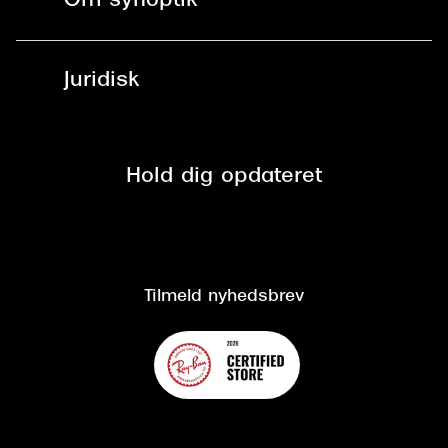
Om synoptik
Læsebriller
Fri levering til udleveringssted
Synoptik Erhverv / B2B
Job & karriere
ved +999 kr.
Brillerens
Juridisk
Brilleabonnement All-Inclusive™
Tilmeld nyhedsbrev
Fri retur på online køb
Mærker & sortiment
Se nuværende tilbud
Privatlivspolitik
Presse
Spørgsmål & svar (FAQ)
Retur
Hold dig opdateret
Cookiepolitik
CSR
Salgs- og leveringsbetingelser
Salgs- og leveringsbetingelser
Om Synoptik
Kundeservice
Tilgængelighedserklæring
Tilmeld nyhedsbrev