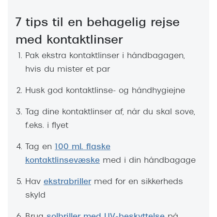
Giorgio 
Populære brillemærker
7 tips til en behagelig rejse
Burberry
Ray-Ban
med kontaktlinser
Versace
Oakley
Pak ekstra kontaktlinser i håndbagagen,
Jimmy C
hvis du mister et par
Emporio Armani
Tiffany &
Husk god kontaktlinse- og håndhygiejne
Hugo Boss
Sportsbri
Tag dine kontaktlinser af, når du skal sove,
Ralph Lauren
Cykelbril
f.eks. i flyet
Polo Ralph Lauren
Løbebrill
Tag en
100 ml. flaske
Coach
kontaktlinsevæske
med i din håndbagage
Form & 
Vogue
Hav
ekstrabriller
med for en sikkerheds
Ovale sol
Skaga
skyld
Cat eye s
Dyrberg/Kern