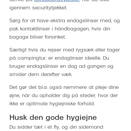
tænke på
kontaktlinsevæske
, når du skal
igennem securitytjekket.
Versace
Dolce & Gabbana
Sørg for at have ekstra endagslinser med, og
pak kontaktlinser i håndbagagen, hvis din
Persol
bagage bliver forsinket.
Giorgio Armani
Særligt hvis du rejser med rygsæk eller tager
Michael Kors
på campingtur, er endaglinser ideelle. Du
bruger endagslinser en dag ad gangen og
Miu Miu
smider dem derefter væk.
Tiffany & Co.
Det gør det bl.a. også nemmere at pleje dine
øjne, når du opholder dig på steder, hvor der
ikke er optimale hygiejniske forhold.
Husk den gode hygiejne
Du sidder tæt i et fly, og din sidemand