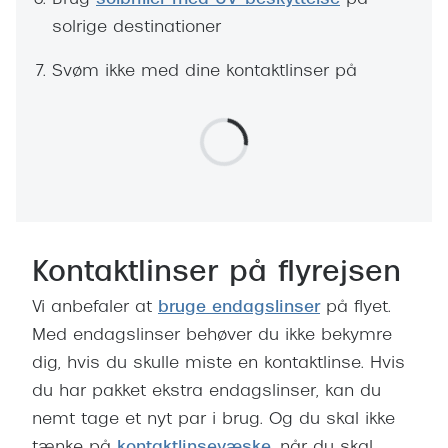
Brug
solbriller med UV-beskyttelse
på
Pilotsolbr
BOSS Eyewear
solrige destinationer
Runde sol
Peak Performance
Svøm ikke med dine kontaktlinser på
Firkanted
Armani Exchange
Sorte sol
Björn Borg
Brune sol
Eksklusive brillemærker
Mere om
Gucci
Solbrille
Kontaktlinser på flyrejsen
Tom Ford
Solbrille
Vi anbefaler at
bruge endagslinser
på flyet.
Prada
Med endagslinser behøver du ikke bekymre
Glastype
Moncler
dig, hvis du skulle miste en kontaktlinse. Hvis
Solbrille
du har pakket ekstra endagslinser, kan du
Burberry
nemt tage et nyt par i brug. Og du skal ikke
Transiti
Saint Laurent