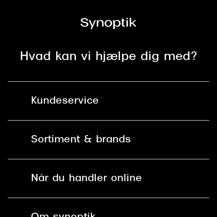
Hvad kan vi hjælpe dig med?
Kundeservice
Kontakt os
Sortiment & brands
Mit Synoptik
Solbriller
Find butik - +100 butikker i hele DK
Når du handler online
Briller
Bestil tid
Fri levering til butik
Kontaktlinser
Spørgsmål & svar (FAQ)