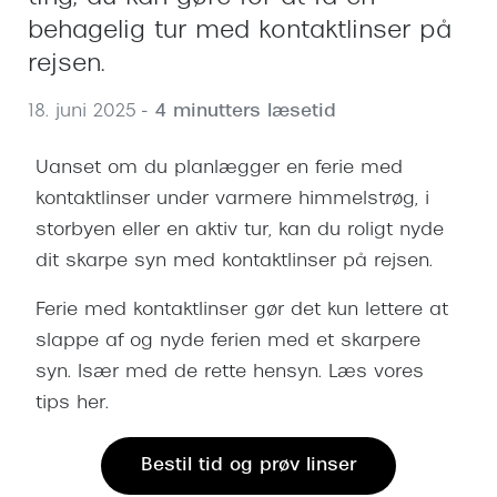
Behandling af tørre øjne
Populær
behagelig tur med kontaktlinser på
Få tjekket dit syn
Ray-Ban
rejsen.
Synsprøve med sundhedstjek
Oakley
18. juni 2025
- 4 minutters læsetid
Test dit behov for abonnement
Emporio
Uanset om du planlægger en ferie med
SynsJournal
Michael 
kontaktlinser under varmere himmelstrøg, i
storbyen eller en aktiv tur, kan du roligt nyde
Forskning i øjensygdomme
Persol
dit skarpe syn med kontaktlinser på rejsen.
Ralph La
Mere om briller
Ferie med kontaktlinser gør det kun lettere at
Peak Pe
Brillemode 2026
slappe af og nyde ferien med et skarpere
Prada Li
syn. Især med de rette hensyn. Læs vores
Brilleglas og priser
tips her.
Vogue
Bedste brilleglas
Polo Ral
Bestil tid og prøv linser
Nikon brilleglas