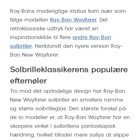
Pilotsolbr
BOSS Eyewear
Ray-Bans moderigtige status kom især som
Runde sol
følge modellen
Ray-Ban Wayfarer
. Det
Peak Performance
retroklassiske udtryk har været en
Firkanted
Armani Exchange
inspirationskilde til flere
andre Ray-Ban
Sorte sol
Björn Borg
solbriller
. Heriblandt den nyere version Ray-
Brune sol
Ban New Wayfarer.
Eksklusive brillemærker
Solbrilleklassikerens populære
Mere om
Gucci
efternøler
Solbrille
Tom Ford
Tro mod det oprindelige design har Ray-Ban
Solbrille
Prada
New Wayfarer solbriller en smallere ramme
Glastype
og større solbrilleglas. Den største forskel på
Moncler
de to modeller er, at Ray-Ban Wayfarer har en
Solbrille
Burberry
skarpere vinkel i solbrillens pantoskopisk
Transiti
hældning, hvilket tillader mere sollys at slippe
Saint Laurent