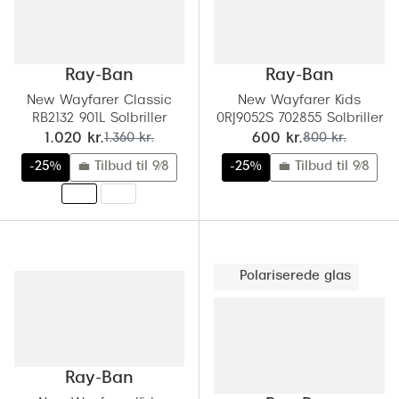
Behandling af tørre øjne
Populær
Få tjekket dit syn
Ray-Ban
Ray-Ban
Ray-Ban
Synsprøve med sundhedstjek
Oakley
New Wayfarer Classic
New Wayfarer Kids
Test dit behov for abonnement
Emporio
RB2132 901L Solbriller
0RJ9052S 702855 Solbriller
nu:
før:
nu:
før:
1.020 kr.
1.360 kr.
600 kr.
800 kr.
SynsJournal
Michael 
-25%
💼 Tilbud til 9/8
-25%
💼 Tilbud til 9/8
Forskning i øjensygdomme
Persol
Ralph La
Mere om briller
Peak Pe
Brillemode 2026
Polariserede glas
Prada Li
Brilleglas og priser
Vogue
Bedste brilleglas
Polo Ral
Ray-Ban
Nikon brilleglas