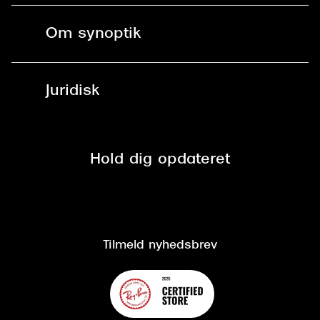
Fri levering til butik
Kontaktlinser
Spørgsmål & svar (FAQ)
Om synoptik
Læsebriller
Fri levering til udleveringssted
Synoptik Erhverv / B2B
Job & karriere
ved +999 kr.
Brillerens
Juridisk
Brilleabonnement All-Inclusive™
Tilmeld nyhedsbrev
Fri retur på online køb
Mærker & sortiment
Se nuværende tilbud
Privatlivspolitik
Presse
Spørgsmål & svar (FAQ)
Retur
Hold dig opdateret
Cookiepolitik
CSR
Salgs- og leveringsbetingelser
Salgs- og leveringsbetingelser
Om Synoptik
Kundeservice
Tilgængelighedserklæring
Tilmeld nyhedsbrev