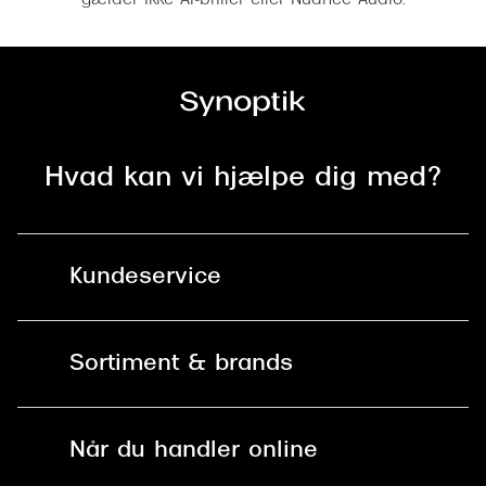
gælder ikke AI-briller eller Nuance Audio.
Hvad kan vi hjælpe dig med?
Kundeservice
Kontakt os
Sortiment & brands
Mit Synoptik
Solbriller
Find butik - +100 butikker i hele DK
Når du handler online
Briller
Bestil tid