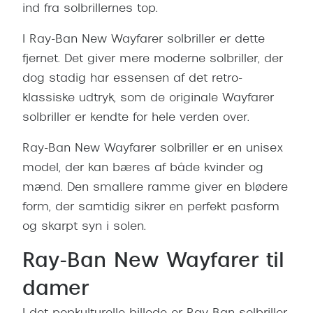
ind fra solbrillernes top.
Versace
I Ray-Ban New Wayfarer solbriller er dette
Dolce & Gabbana
fjernet. Det giver mere moderne solbriller, der
Persol
dog stadig har essensen af det retro-
klassiske udtryk, som de originale Wayfarer
Giorgio Armani
solbriller er kendte for hele verden over.
Michael Kors
Ray-Ban New Wayfarer solbriller er en unisex
Miu Miu
model, der kan bæres af både kvinder og
mænd. Den smallere ramme giver en blødere
Tiffany & Co.
form, der samtidig sikrer en perfekt pasform
og skarpt syn i solen.
Ray-Ban New Wayfarer til
damer