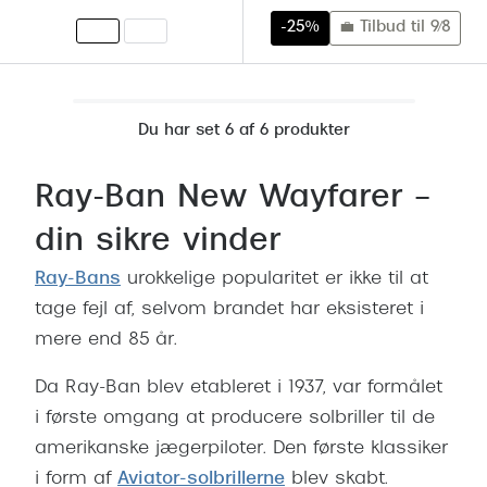
Giorgio 
-25%
💼 Tilbud til 9/8
Populære brillemærker
Burberry
Ray-Ban
Versace
Oakley
Du har set 6 af 6 produkter
Jimmy C
Emporio Armani
Tiffany &
Ray-Ban New Wayfarer –
Hugo Boss
din sikre vinder
Sportsbri
Ralph Lauren
Cykelbril
Ray-Bans
urokkelige popularitet er ikke til at
Polo Ralph Lauren
tage fejl af, selvom brandet har eksisteret i
Løbebrill
mere end 85 år.
Coach
Form & 
Vogue
Da Ray-Ban blev etableret i 1937, var formålet
Ovale sol
i første omgang at producere solbriller til de
Skaga
amerikanske jægerpiloter. Den første klassiker
Cat eye s
Dyrberg/Kern
i form af
Aviator-solbrillerne
blev skabt.