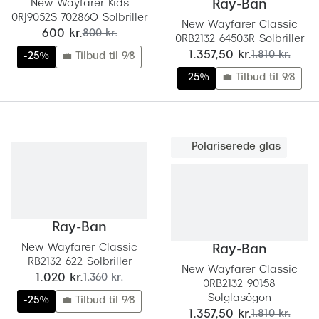
Ray-Ban 
New Wayfarer Kids
Ray-Ban
Transitions®
0RJ9052S 70286Q Solbriller
New Wayfarer Classic
Armani 
nu:
før:
600 kr.
800 kr.
0RB2132 64503R Solbriller
Stellest® til børn
nu:
før:
1.357,50 kr.
1.810 kr.
-25%
💼 Tilbud til 9/8
Polaroid
Tilskud til briller
-25%
💼 Tilbud til 9/8
Eksklusi
Form og farve
Prada
Ansigtsform og briller
Polariserede glas
Miu Miu
Briller til øjne, næse, bryn og kinder
Saint La
Runde briller
Gucci
Sorte briller
Ray-Ban
Bottega 
Pilotbriller
New Wayfarer Classic
Ray-Ban
RB2132 622 Solbriller
Tom For
New Wayfarer Classic
Gennemsigtige briller
nu:
før:
1.020 kr.
1.360 kr.
0RB2132 901/58
Balenci
Solglasögon
-25%
💼 Tilbud til 9/8
Røde briller
nu:
før:
1.357,50 kr.
1.810 kr.