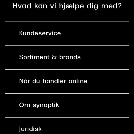
Hvad kan vi hjælpe dig med?
Kundeservice
Kontakt os
Sortiment & brands
Mit Synoptik
Solbriller
Find butik - +100 butikker i hele DK
Når du handler online
Briller
Bestil tid
Fri levering til butik
Kontaktlinser
Spørgsmål & svar (FAQ)
Om synoptik
Læsebriller
Fri levering til udleveringssted
Synoptik Erhverv / B2B
Job & karriere
ved +999 kr.
Brillerens
Juridisk
Brilleabonnement All-Inclusive™