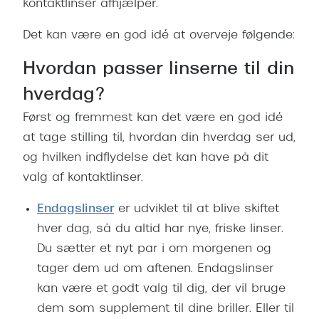
kontaktlinser afhjælper.
Pilotsolbr
BOSS Eyewear
Det kan være en god idé at overveje følgende:
Runde sol
Peak Performance
Firkanted
Hvordan passer linserne til din
Armani Exchange
hverdag?
Sorte sol
Björn Borg
Først og fremmest kan det være en god idé
Brune sol
Eksklusive brillemærker
at tage stilling til, hvordan din hverdag ser ud,
Mere om
og hvilken indflydelse det kan have på dit
Gucci
valg af kontaktlinser.
Solbrille
Tom Ford
Endagslinser
er udviklet til at blive skiftet
Solbrille
Prada
hver dag, så du altid har nye, friske linser.
Glastype
Du sætter et nyt par i om morgenen og
Moncler
tager dem ud om aftenen. Endagslinser
Solbrille
Burberry
kan være et godt valg til dig, der vil bruge
Transiti
dem som supplement til dine briller. Eller til
Saint Laurent