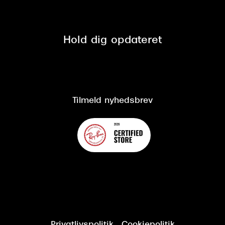
Tilmeld nyhedsbrev
Fri retur på online køb
Mærker & sortiment
Se nuværende tilbud
Privatlivspolitik
Presse
Spørgsmål & svar (FAQ)
Retur
Hold dig opdateret
Cookiepolitik
CSR
Salgs- og leveringsbetingelser
Salgs- og leveringsbetingelser
Om Synoptik
Kundeservice
Tilgængelighedserklæring
Tilmeld nyhedsbrev