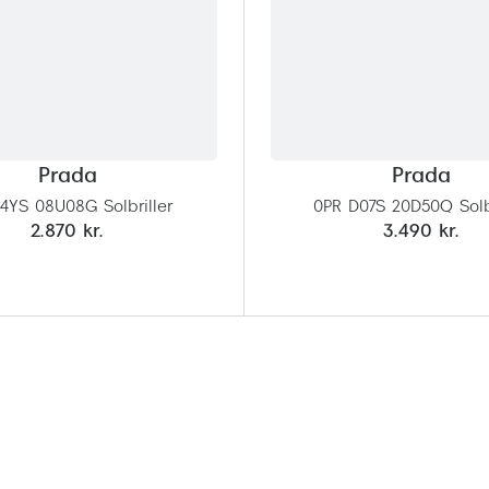
Prada
Prada
4YS 08U08G Solbriller
0PR D07S 20D50Q Solbr
2.870 kr.
3.490 kr.