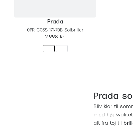
Prada
0PR C03S 17N70B Solbriller
2.998 kr.
Prada sol
Bliv klar til s
med høj kvalitet
alt fra tøj til
bril