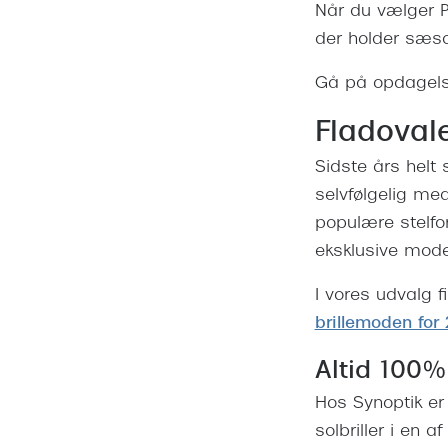
Når du vælger Pra
der holder sæso
Gå på opdagelse
Fladovale
Sidste års helt
selvfølgelig m
populære stelf
eksklusive mod
I vores udvalg f
brillemoden for
Altid 100%
Hos Synoptik er
solbriller i en a