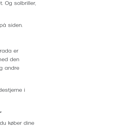
. Og solbriller,
på siden.
Prada er
med den
g andre
destjerne i
r
du køber dine