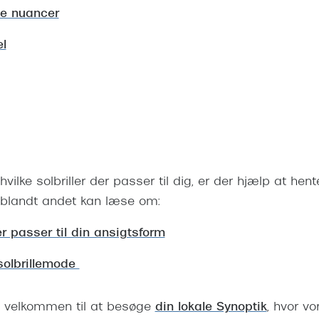
ne nuancer
el
 hvilke solbriller der passer til dig, er der hjælp at he
 blandt andet kan læse om:
er passer til din ansigtsform
solbrillemode
d velkommen til at besøge
din lokale Synoptik
, hvor v