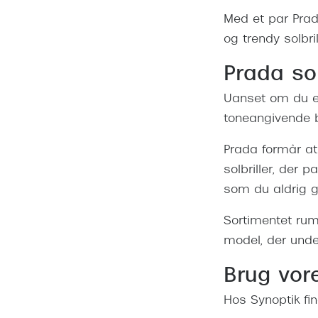
Med et par Prada
og trendy solbril
Prada sol
Uanset om du er 
toneangivende b
Prada formår at
solbriller, der p
som du aldrig g
Sortimentet rum
model, der under
Brug vore
Hos Synoptik fin