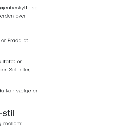
 øjenbeskyttelse
verden over.
 er Prada et
ltatet er
r. Solbriller,
du kan vælge en
stil
g mellem: