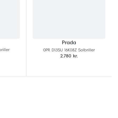
Prada
iller
0PR D13SU 16K08Z Solbriller
2.780 kr.