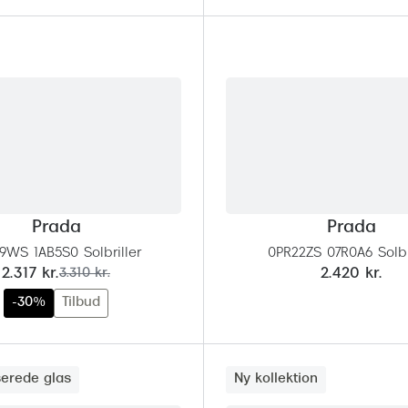
Prada
Prada
9WS 1AB5S0 Solbriller
0PR22ZS 07R0A6 Solbr
nu:
før:
2.317 kr.
3.310 kr.
2.420 kr.
-30%
Tilbud
serede glas
Ny kollektion