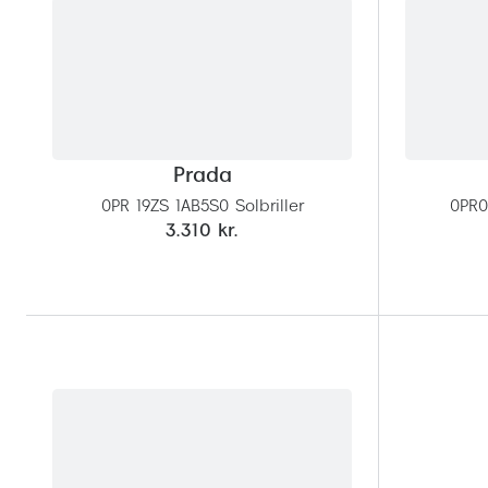
Prada
0PR 19ZS 1AB5S0 Solbriller
0PR0
3.310 kr.