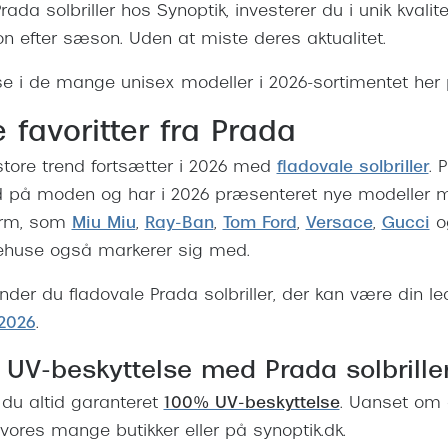
da solbriller hos Synoptik, investerer du i unik kvalitet
n efter sæson. Uden at miste deres aktualitet.
 i de mange unisex modeller i 2026-sortimentet her 
 favoritter fra Prada
 store trend fortsætter i 2026 med
fladovale solbriller
. 
ed på moden og har i 2026 præsenteret nye modeller 
orm, som
Miu Miu
,
Ray-Ban
,
Tom Ford
,
Versace
,
Gucci
o
ehuse også markerer sig med.
inder du fladovale Prada solbriller, der kan være din le
 2026
.
 UV-beskyttelse med Prada solbrille
 du altid garanteret
100% UV-beskyttelse
. Uanset om 
f vores mange butikker eller på synoptik.dk.