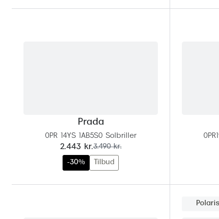
Prada
0PR 14YS 1AB5S0 Solbriller
0PR1
nu:
før:
2.443 kr.
3.490 kr.
-30%
Tilbud
Polari